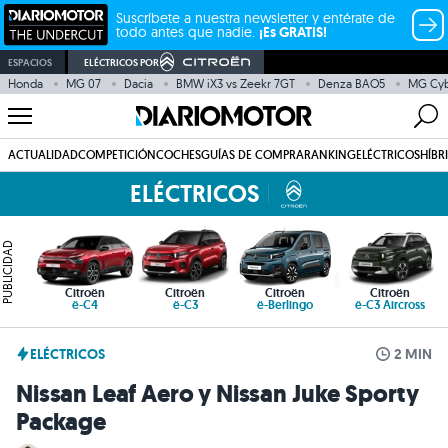
Suscríbete a nuestra newsletter y entérate de
todo antes que nadie.
¡Es GRATIS!
ESPACIOS
ELÉCTRICOS POR
Honda
MG 07
Dacia
BMW iX3 vs Zeekr 7GT
Denza BAO5
MG Cy
ACTUALIDAD
COMPETICIÓN
COCHES
GUÍAS DE COMPRA
RANKING
ELÉCTRICOS
HÍBR
ELÉCTRICOS
PUBLICIDAD
Citroën
Citroën
Citroën
Citroën
ë-C4
ë-C3
ë-Berlingo
ë-C3 Aircross
ELÉCTRICOS
2 MIN
Nissan Leaf Aero y Nissan Juke Sporty
Package