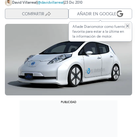
David Villarreal
|
@davidvillarreal
|
23 Dic 2010
COMPARTIR
AÑADIR EN GOOGLE
Añade Diariomotor como fuente
favorita para estar a la última en
la información de motor.