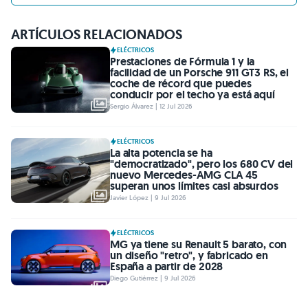
ARTÍCULOS RELACIONADOS
ELÉCTRICOS
Prestaciones de Fórmula 1 y la
facilidad de un Porsche 911 GT3 RS, el
coche de récord que puedes
conducir por el techo ya está aquí
Sergio Álvarez | 12 Jul 2026
ELÉCTRICOS
La alta potencia se ha
"democratizado", pero los 680 CV del
nuevo Mercedes-AMG CLA 45
superan unos límites casi absurdos
Javier López | 9 Jul 2026
ELÉCTRICOS
MG ya tiene su Renault 5 barato, con
un diseño "retro", y fabricado en
España a partir de 2028
Diego Gutiérrez | 9 Jul 2026