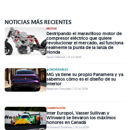
NOTICIAS MÁS RECIENTES
MOTOS
Destripando el maravilloso motor de
compresor eléctrico que quiere
revolucionar el mercado, así funciona
realmente la punta de la lanza de
Honda
David Villarreal | 13 Jul 2026
ENCHUFABLES
MG ya tiene su propio Panamera y ya
sabemos cómo es el diseño de su
interior
Alejandro González | 13 Jul 2026
COMPETICIÓN
Inter Europol, Vasser Sullivan y
Winward se llevaron los máximos
honores en Canadá
Humberto Gutiérrez | 13 Jul 2026