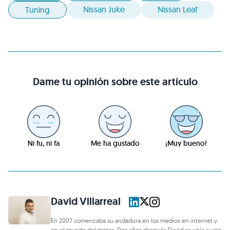
Nissan Juke
Nissan Leaf
Tuning
Dame tu opinión sobre este artículo
Ni fu, ni fa
Me ha gustado
¡Muy bueno!
David Villarreal
En 2007 comenzaba su andadura en los medios en internet y
en el mundo del motor. Dos años después David se unía a uno