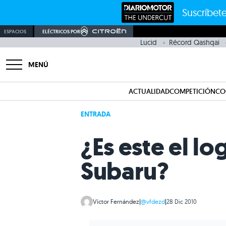
Suscríbete
ESPACIOS
ELÉCTRICOS POR
Lucid
Récord Qashqai
MENÚ
ACTUALIDAD
COMPETICIÓN
CO
ENTRADA
¿Es este el l
Subaru?
Víctor Fernández
|
@vfdezd
|
28 Dic 2010