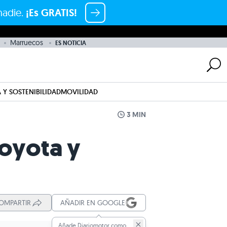
nadie.
¡Es GRATIS!
Marruecos
ES NOTICIA
 Y SOSTENIBILIDAD
MOVILIDAD
3 MIN
Toyota y
OMPARTIR
AÑADIR EN GOOGLE
Añade Diariomotor como