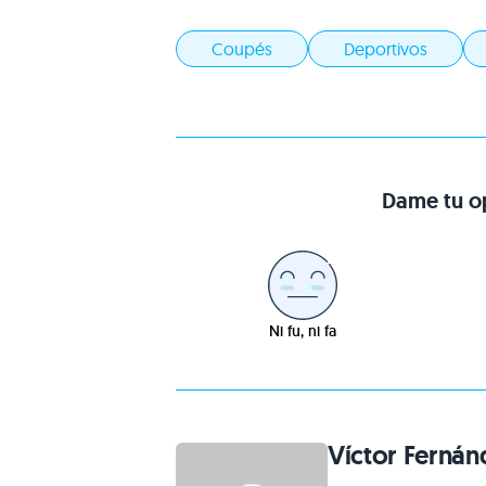
Coupés
Deportivos
Dame tu op
Ni fu, ni fa
Víctor Fernán