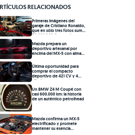
RTÍCULOS RELACIONADOS
Primeras imágenes del
garaje de Cristiano Ronaldo,
que en sólo tres fotos suma
38.000.000 € en coches
Mazda prepara un
deportivo artesanal por
encima del MX-5 con alma
de RX-7
Última oportunidad para
comprar el compacto
deportivo de 421 CV y 4
cilindros
Un BMW Z4 M Coupé con
casi 600.000 km: la historia
de un auténtico petrolhead
Mazda confirma un MX-5
electrificado y promete
mantener su esencia
deportiva