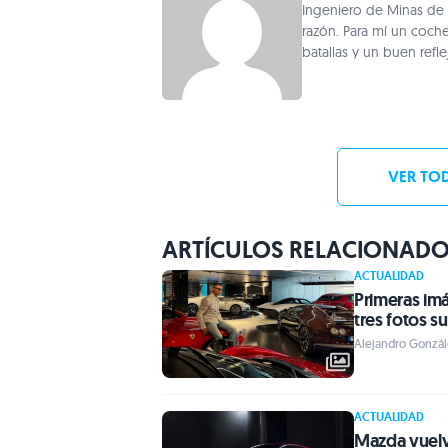
Ingeniero de Minas de
razón. Para mí un coch
batallas y un buen refl
VER TOD
ARTÍCULOS RELACIONAD
ACTUALIDAD
Primeras imá
tres fotos 
Alejandro Gonzál
ACTUALIDAD
Mazda vuelv