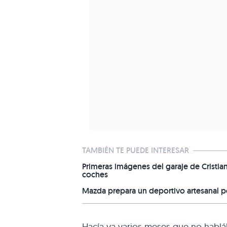
TAMBIÉN TE PUEDE INTERESAR
Primeras imágenes del garaje de Cristia
coches
Mazda prepara un deportivo artesanal 
Hacía ya varios meses que no habl