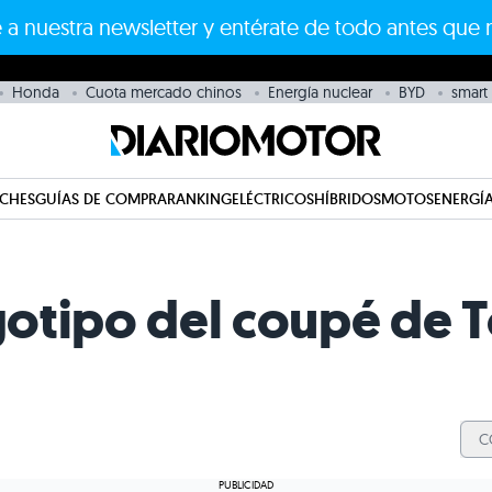
 a nuestra newsletter y entérate de todo antes que 
Honda
Cuota mercado chinos
Energía nuclear
BYD
smart
CHES
GUÍAS DE COMPRA
RANKING
ELÉCTRICOS
HÍBRIDOS
MOTOS
ENERGÍA
ogotipo del coupé de 
C