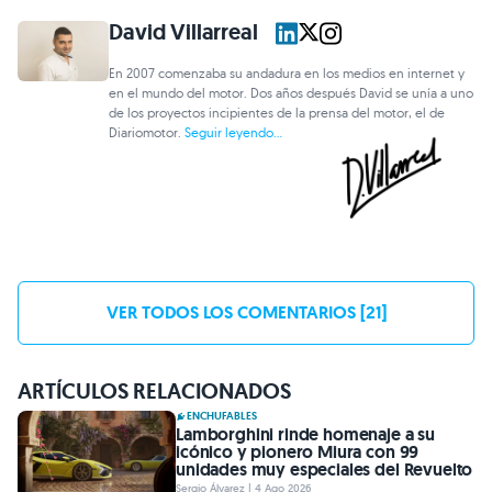
David Villarreal
En 2007 comenzaba su andadura en los medios en internet y
en el mundo del motor. Dos años después David se unía a uno
de los proyectos incipientes de la prensa del motor, el de
Diariomotor.
Seguir leyendo...
VER TODOS LOS COMENTARIOS [21]
ARTÍCULOS RELACIONADOS
ENCHUFABLES
Lamborghini rinde homenaje a su
icónico y pionero Miura con 99
unidades muy especiales del Revuelto
Sergio Álvarez | 4 Ago 2026