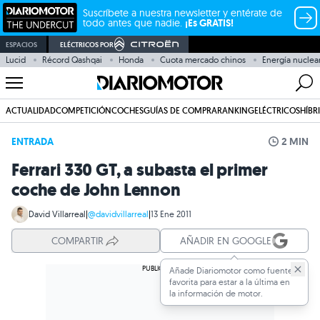
Suscríbete a nuestra newsletter y entérate de
todo antes que nadie.
¡Es GRATIS!
ESPACIOS
ELÉCTRICOS POR
Lucid
Récord Qashqai
Honda
Cuota mercado chinos
Energía nuclea
ACTUALIDAD
COMPETICIÓN
COCHES
GUÍAS DE COMPRA
RANKING
ELÉCTRICOS
HÍBR
ENTRADA
2 MIN
Ferrari 330 GT, a subasta el primer
coche de John Lennon
David Villarreal
|
@davidvillarreal
|
13 Ene 2011
COMPARTIR
AÑADIR EN GOOGLE
Añade Diariomotor como fuente
favorita para estar a la última en
la información de motor.