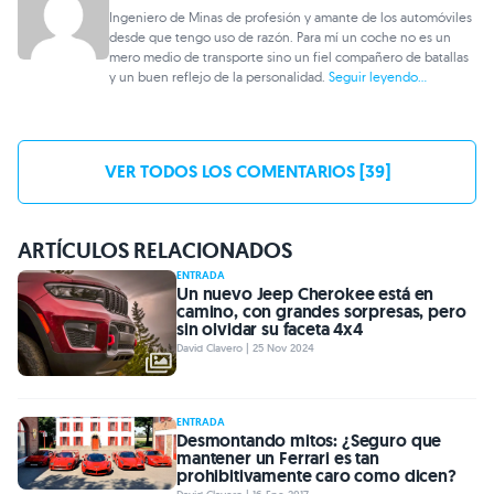
Ingeniero de Minas de profesión y amante de los automóviles
desde que tengo uso de razón. Para mí un coche no es un
mero medio de transporte sino un fiel compañero de batallas
y un buen reflejo de la personalidad.
Seguir leyendo...
VER TODOS LOS COMENTARIOS [39]
ARTÍCULOS RELACIONADOS
ENTRADA
Un nuevo Jeep Cherokee está en
camino, con grandes sorpresas, pero
sin olvidar su faceta 4x4
David Clavero | 25 Nov 2024
ENTRADA
Desmontando mitos: ¿Seguro que
mantener un Ferrari es tan
prohibitivamente caro como dicen?