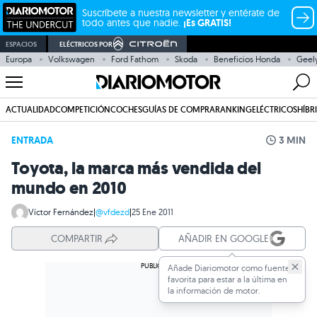
Suscríbete a nuestra newsletter y entérate de
todo antes que nadie.
¡Es GRATIS!
ESPACIOS
ELÉCTRICOS POR
Europa
Volkswagen
Ford Fathom
Skoda
Beneficios Honda
Geel
ACTUALIDAD
COMPETICIÓN
COCHES
GUÍAS DE COMPRA
RANKING
ELÉCTRICOS
HÍBR
ENTRADA
3 MIN
Toyota, la marca más vendida del
mundo en 2010
Víctor Fernández
|
@vfdezd
|
25 Ene 2011
COMPARTIR
AÑADIR EN GOOGLE
Añade Diariomotor como fuente
favorita para estar a la última en
la información de motor.