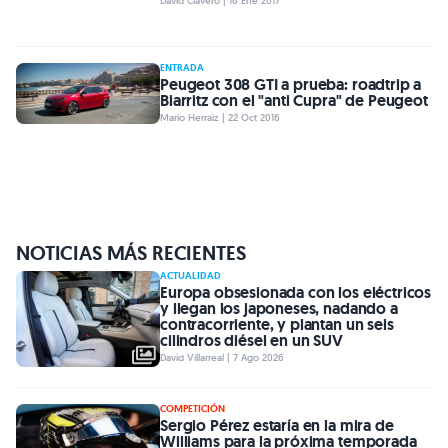
David Clavero | 16 Ene 2017
ENTRADA
Peugeot 308 GTI a prueba: roadtrip a
Biarritz con el "anti Cupra" de Peugeot
Mario Herraiz | 22 Oct 2016
NOTICIAS MÁS RECIENTES
ACTUALIDAD
Europa obsesionada con los eléctricos
y llegan los japoneses, nadando a
contracorriente, y plantan un seis
cilindros diésel en un SUV
David Villarreal | 7 Ago 2026
COMPETICIÓN
Sergio Pérez estaría en la mira de
Williams para la próxima temporada