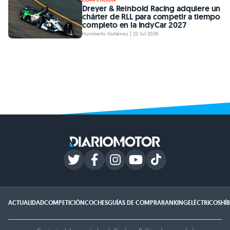
Dreyer & Reinbold Racing adquiere un
chárter de RLL para competir a tiempo
completo en la IndyCar 2027
Humberto Gutiérrez | 22 Jul 2026
ACTUALIDAD
COMPETICIÓN
COCHES
GUÍAS DE COMPRA
RANKING
ELÉCTRICOS
HÍ