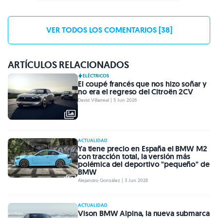
VER TODOS LOS COMENTARIOS [38]
ARTÍCULOS RELACIONADOS
ELÉCTRICOS
El coupé francés que nos hizo soñar y
no era el regreso del Citroën 2CV
David Villarreal | 5 Jun 2026
ACTUALIDAD
Ya tiene precio en España el BMW M2
con tracción total, la versión más
polémica del deportivo "pequeño" de
BMW
Alejandro González | 3 Jun 2026
ACTUALIDAD
Vison BMW Alpina, la nueva submarca