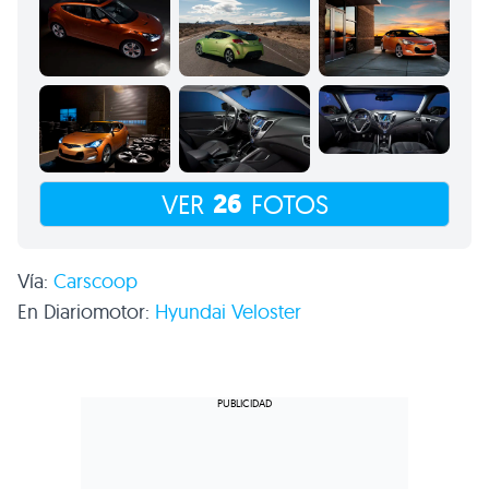
26
VER
FOTOS
Vía:
Carscoop
En Diariomotor:
Hyundai Veloster