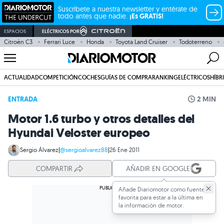
Suscríbete a nuestra newsletter y entérate de
todo antes que nadie.
¡Es GRATIS!
ESPACIOS
ELÉCTRICOS POR
Citroën C3
Ferrari Luce
Honda
Toyota Land Cruiser
Todoterreno
ACTUALIDAD
COMPETICIÓN
COCHES
GUÍAS DE COMPRA
RANKING
ELÉCTRICOS
HÍBR
ENTRADA
2 MIN
Motor 1.6 turbo y otros detalles del
Hyundai Veloster europeo
Sergio Álvarez
|
@sergioalvarez88
|
26 Ene 2011
COMPARTIR
AÑADIR EN GOOGLE
Añade Diariomotor como fuente
favorita para estar a la última en
la información de motor.