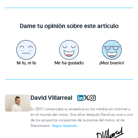
Dame tu opinión sobre este artículo
Ni fu, ni fa
Me ha gustado
¡Muy bueno!
David Villarreal
En 2007 comenzaba su andadura en los medios en internet y
en el mundo del motor. Dos años después David se unía a uno
de los proyectos incipientes de la prensa del motor, el de
Diariomotor.
Seguir leyendo...