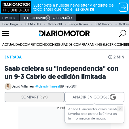
Suscríbete a nuestra newsletter y entérate de
todo antes que nadie.
¡Es GRATIS!
ESPACIOS
ELÉCTRICOS POR
Ford Kuga
XPENG L03
Moto V10
Range Rover
SUV Xiaomi
Volksw
ACTUALIDAD
COMPETICIÓN
COCHES
GUÍAS DE COMPRA
RANKING
ELÉCTRICOS
HÍBR
ENTRADA
2 MIN
Saab celebra su "independencia" con
un 9-3 Cabrio de edición limitada
David Villarreal
|
@davidvillarreal
|
19 Feb 2011
COMPARTIR
AÑADIR EN GOOGLE
Añade Diariomotor como fuente
favorita para estar a la última en
la información de motor.