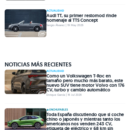
ACTUALIDAD
Audi TT, su primer restomod rinde
homenaje al TTS Concept
Sergio Álvarez | 19 May 2026
NOTICIAS MÁS RECIENTES
ACTUALIDAD
Como un Volkswagen T-Roc en
tamaño pero mucho más barato, este
nuevo SUV tiene motor Volvo con 176
CV, turbo y cambio automático
Enrique García | 16 Jul 2026
ENCHUFABLES
Toda España discutiendo que si coche
chino o japonés y mientras tanto los
americanos nos venden 243 CV,
etiqueta de eléctrico y 68 km sin