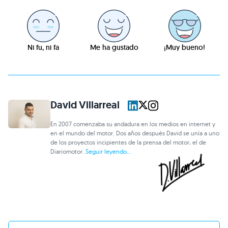
Ni fu, ni fa
Me ha gustado
¡Muy bueno!
David Villarreal
En 2007 comenzaba su andadura en los medios en internet y
en el mundo del motor. Dos años después David se unía a uno
de los proyectos incipientes de la prensa del motor, el de
Diariomotor.
Seguir leyendo...