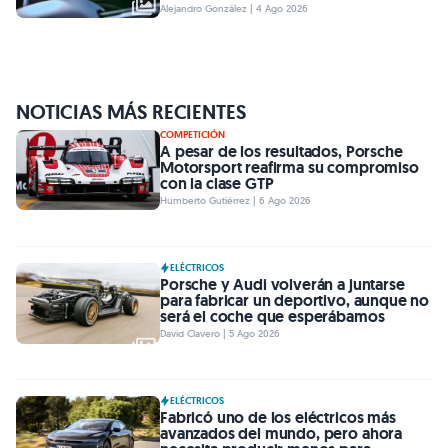
Alejandro González | 4 Ago 2026
NOTICIAS MÁS RECIENTES
COMPETICIÓN
A pesar de los resultados, Porsche
Motorsport reafirma su compromiso
con la clase GTP
Humberto Gutiérrez | 6 Ago 2026
ELÉCTRICOS
Porsche y Audi volverán a juntarse
para fabricar un deportivo, aunque no
será el coche que esperábamos
David Clavero | 5 Ago 2026
ELÉCTRICOS
Fabricó uno de los eléctricos más
avanzados del mundo, pero ahora