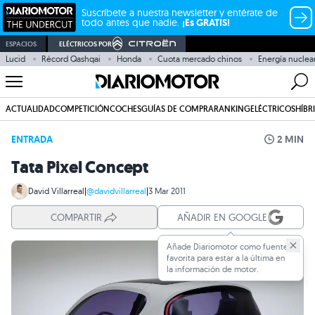
Suscríbete a nuestra newsletter y entérate de
todo antes que nadie.
¡Es GRATIS!
ESPACIOS
ELÉCTRICOS POR
Lucid
Récord Qashqai
Honda
Cuota mercado chinos
Energía nuclea
ACTUALIDAD
COMPETICIÓN
COCHES
GUÍAS DE COMPRA
RANKING
ELÉCTRICOS
HÍBR
ENTRADA
2 MIN
Tata Pixel Concept
David Villarreal
|
@davidvillarreal
|
3 Mar 2011
COMPARTIR
AÑADIR EN GOOGLE
Añade Diariomotor como fuente
favorita para estar a la última en
la información de motor.