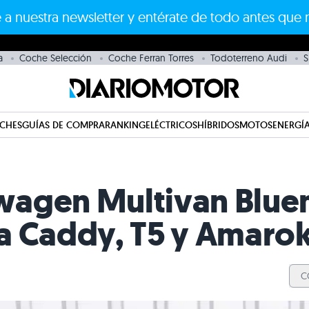
 a nuestra newsletter y entérate de todo antes que 
a
Coche Selección
Coche Ferran Torres
Todoterreno Audi
S
CHES
GUÍAS DE COMPRA
RANKING
ELÉCTRICOS
HÍBRIDOS
MOTOS
ENERGÍA
wagen Multivan Blue
a Caddy, T5 y Amaro
C