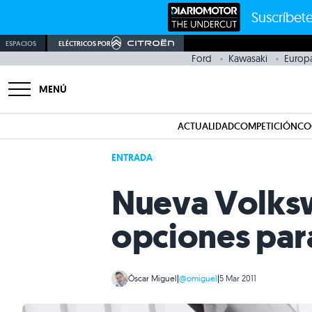
Suscríbete
ESPACIOS
ELÉCTRICOS POR
Ford
Kawasaki
Europ
MENÚ
ACTUALIDAD
COMPETICIÓN
CO
ENTRADA
Nueva Volks
opciones par
Óscar Miguel
|
@omiguel
|
5 Mar 2011