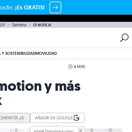
nadie.
¡Es GRATIS!
UV
Santana
ES NOTICIA
 Y SOSTENIBILIDAD
MOVILIDAD
4 MIN
motion y más
k
OMPARTIR
AÑADIR EN GOOGLE
Añade Diariomotor como