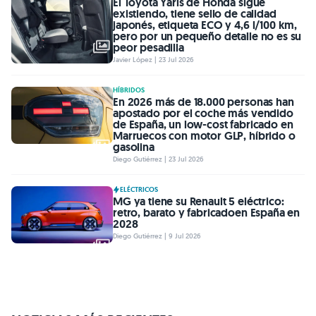
El Toyota Yaris de Honda sigue
existiendo, tiene sello de calidad
japonés, etiqueta ECO y 4,6 l/100 km,
pero por un pequeño detalle no es su
peor pesadilla
Javier López | 23 Jul 2026
HÍBRIDOS
En 2026 más de 18.000 personas han
apostado por el coche más vendido
de España, un low-cost fabricado en
Marruecos con motor GLP, híbrido o
gasolina
Diego Gutiérrez | 23 Jul 2026
ELÉCTRICOS
MG ya tiene su Renault 5 eléctrico:
retro, barato y fabricadoen España en
2028
Diego Gutiérrez | 9 Jul 2026