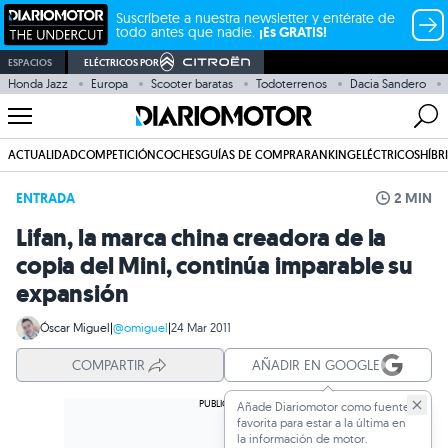
Suscríbete a nuestra newsletter y entérate de
todo antes que nadie.
¡Es GRATIS!
ESPACIOS
ELÉCTRICOS POR
Honda Jazz
Europa
Scooter baratas
Todoterrenos
Dacia Sandero
ACTUALIDAD
COMPETICIÓN
COCHES
GUÍAS DE COMPRA
RANKING
ELÉCTRICOS
HÍBR
ENTRADA
2 MIN
Lifan, la marca china creadora de la
copia del Mini, continúa imparable su
expansión
Óscar Miguel
|
@omiguel
|
24 Mar 2011
COMPARTIR
AÑADIR EN GOOGLE
Añade Diariomotor como fuente
favorita para estar a la última en
la información de motor.