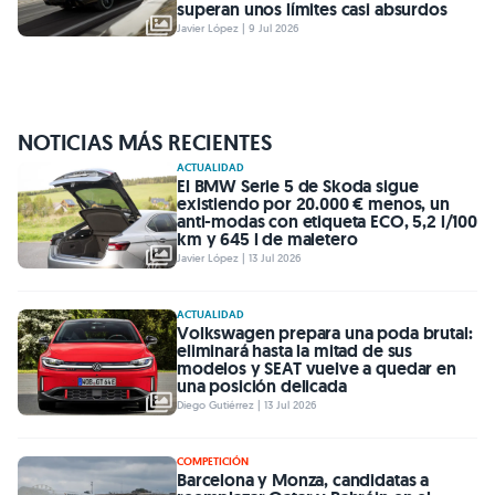
superan unos límites casi absurdos
Javier López | 9 Jul 2026
NOTICIAS MÁS RECIENTES
ACTUALIDAD
El BMW Serie 5 de Skoda sigue
existiendo por 20.000 € menos, un
anti-modas con etiqueta ECO, 5,2 l/100
km y 645 l de maletero
Javier López | 13 Jul 2026
ACTUALIDAD
Volkswagen prepara una poda brutal:
eliminará hasta la mitad de sus
modelos y SEAT vuelve a quedar en
una posición delicada
Diego Gutiérrez | 13 Jul 2026
COMPETICIÓN
Barcelona y Monza, candidatas a