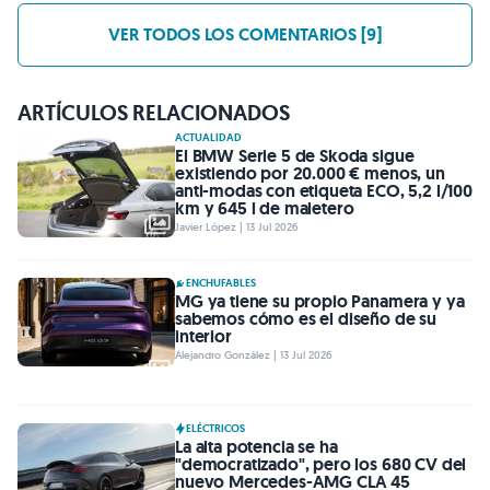
VER TODOS LOS COMENTARIOS [9]
ARTÍCULOS RELACIONADOS
ACTUALIDAD
El BMW Serie 5 de Skoda sigue
existiendo por 20.000 € menos, un
anti-modas con etiqueta ECO, 5,2 l/100
km y 645 l de maletero
Javier López | 13 Jul 2026
ENCHUFABLES
MG ya tiene su propio Panamera y ya
sabemos cómo es el diseño de su
interior
Alejandro González | 13 Jul 2026
ELÉCTRICOS
La alta potencia se ha
"democratizado", pero los 680 CV del
nuevo Mercedes-AMG CLA 45