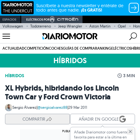
Suscríbete a nuestra newsletter y entérate de
todo antes que nadie.
¡Es GRATIS!
ESPACIOS
ELÉCTRICOS POR
Volkswagen
Todoterreno
Jeep Wrangler
Aston Martin
Opel
Hon
ACTUALIDAD
COMPETICIÓN
COCHES
GUÍAS DE COMPRA
RANKING
ELÉCTRICOS
HÍBR
HÍBRIDOS
HÍBRIDOS
3 MIN
XL Hybrids, hibridando los Lincoln
Town Car y Ford Crown Victoria
Sergio Álvarez
|
@sergioalvarez88
|
29 Mar 2011
COMPARTIR
AÑADIR EN GOOGLE
Añade Diariomotor como fuente
favorita para estar a la última en