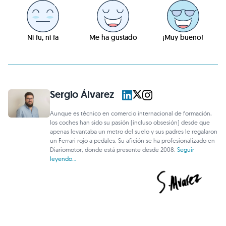
Ni fu, ni fa
Me ha gustado
¡Muy bueno!
Sergio Álvarez
Aunque es técnico en comercio internacional de formación,
los coches han sido su pasión (incluso obsesión) desde que
apenas levantaba un metro del suelo y sus padres le regalaron
un Ferrari rojo a pedales. Su afición se ha profesionalizado en
Diariomotor, donde está presente desde 2008.
Seguir
leyendo...