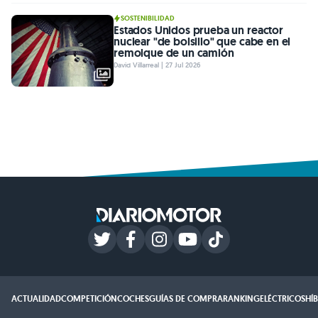
SOSTENIBILIDAD
Estados Unidos prueba un reactor
nuclear "de bolsillo" que cabe en el
remolque de un camión
David Villarreal | 27 Jul 2026
ACTUALIDAD
COMPETICIÓN
COCHES
GUÍAS DE COMPRA
RANKING
ELÉCTRICOS
HÍ