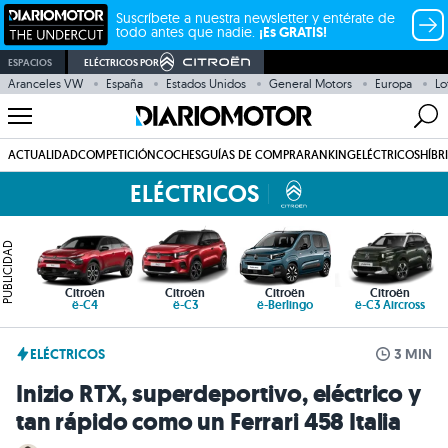
Suscríbete a nuestra newsletter y entérate de
todo antes que nadie.
¡Es GRATIS!
ESPACIOS
ELÉCTRICOS POR
Aranceles VW
España
Estados Unidos
General Motors
Europa
Lo
ACTUALIDAD
COMPETICIÓN
COCHES
GUÍAS DE COMPRA
RANKING
ELÉCTRICOS
HÍBR
ELÉCTRICOS
PUBLICIDAD
Citroën
Citroën
Citroën
Citroën
ë-C4
ë-C3
ë-Berlingo
ë-C3 Aircross
ELÉCTRICOS
3 MIN
Inizio RTX, superdeportivo, eléctrico y
tan rápido como un Ferrari 458 Italia