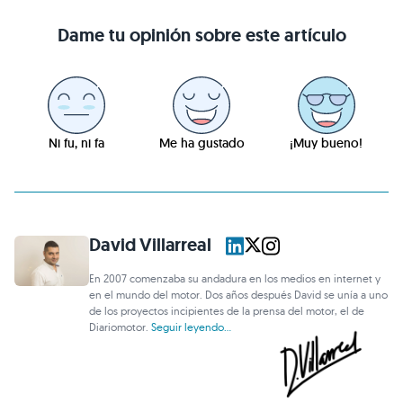
Dame tu opinión sobre este artículo
Ni fu, ni fa
Me ha gustado
¡Muy bueno!
David Villarreal
En 2007 comenzaba su andadura en los medios en internet y
en el mundo del motor. Dos años después David se unía a uno
de los proyectos incipientes de la prensa del motor, el de
Diariomotor.
Seguir leyendo...