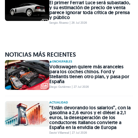
El primer Ferrari Luce será subastado,
y su estimación de precio de venta
parece ignorar toda crítica de prensa
y público
Sergio Álvarez | 26 Jul 2026
NOTICIAS MÁS RECIENTES
ENCHUFABLES
Volkswagen quiere más aranceles
para los coches chinos. Ford y
Stellantis tienen otro plan, y pasa por
España
Diego Gutiérrez | 27 Jul 2026
ACTUALIDAD
“Están devorando los salarios”, con la
gasolina a 2,6 euros y el diésel a 2,1
euros, la desesperación de los
conductores italianos convierte a
España en la envidia de Europa
David Villarreal | 27 Jul 2026