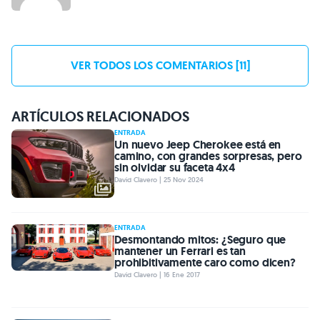
VER TODOS LOS COMENTARIOS [11]
ARTÍCULOS RELACIONADOS
ENTRADA
Un nuevo Jeep Cherokee está en
camino, con grandes sorpresas, pero
sin olvidar su faceta 4x4
David Clavero | 25 Nov 2024
ENTRADA
Desmontando mitos: ¿Seguro que
mantener un Ferrari es tan
prohibitivamente caro como dicen?
David Clavero | 16 Ene 2017