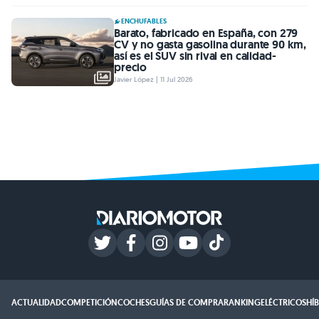
ENCHUFABLES
Barato, fabricado en España, con 279
CV y no gasta gasolina durante 90 km,
así es el SUV sin rival en calidad-
precio
Javier López | 11 Jul 2026
ACTUALIDAD
COMPETICIÓN
COCHES
GUÍAS DE COMPRA
RANKING
ELÉCTRICOS
HÍ