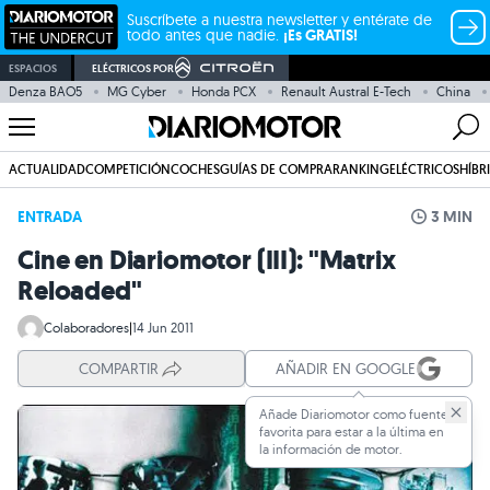
Suscríbete a nuestra newsletter y entérate de
todo antes que nadie.
¡Es GRATIS!
ESPACIOS
ELÉCTRICOS POR
Denza BAO5
MG Cyber
Honda PCX
Renault Austral E-Tech
China
ACTUALIDAD
COMPETICIÓN
COCHES
GUÍAS DE COMPRA
RANKING
ELÉCTRICOS
HÍBR
ENTRADA
3 MIN
Cine en Diariomotor (III): "Matrix
Reloaded"
Colaboradores
|
14 Jun 2011
COMPARTIR
AÑADIR EN GOOGLE
Añade Diariomotor como fuente
favorita para estar a la última en
la información de motor.