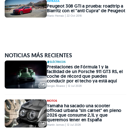
ENTRADA
Peugeot 308 GTI a prueba: roadtrip a
Biarritz con el "anti Cupra" de Peugeot
Mario Herraiz | 22 Oct 2016
NOTICIAS MÁS RECIENTES
ELÉCTRICOS
Prestaciones de Fórmula 1 y la
facilidad de un Porsche 911 GT3 RS, el
coche de récord que puedes
conducir por el techo ya está aquí
Sergio Álvarez | 12 Jul 2026
MOTOS
Yamaha ha sacado una scooter
offroad urbana "sin carnet" en pleno
2026 que consume 2,1L y que
queremos tener en España
Martín Jemes | 12 Jul 2026