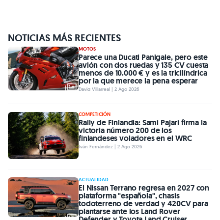
NOTICIAS MÁS RECIENTES
MOTOS
Parece una Ducati Panigale, pero este
avión con dos ruedas y 135 CV cuesta
menos de 10.000 € y es la tricilíndrica
por la que merece la pena esperar
David Villarreal | 2 Ago 2026
COMPETICIÓN
Rally de Finlandia: Sami Pajari firma la
victoria número 200 de los
finlandeses voladores en el WRC
Iván Fernández | 2 Ago 2026
ACTUALIDAD
El Nissan Terrano regresa en 2027 con
plataforma "española", chasis
todoterreno de verdad y 420CV para
plantarse ante los Land Rover
Defender y Toyota Land Cruiser