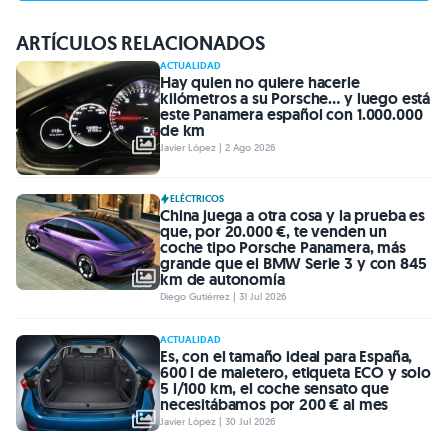
ARTÍCULOS RELACIONADOS
ACTUALIDAD
Hay quien no quiere hacerle
kilómetros a su Porsche… y luego está
este Panamera español con 1.000.000
de km
Javier López | 2 Ago 2026
ELÉCTRICOS
China juega a otra cosa y la prueba es
que, por 20.000 €, te venden un
coche tipo Porsche Panamera, más
grande que el BMW Serie 3 y con 845
km de autonomía
Diego Gutiérrez | 31 Jul 2026
ACTUALIDAD
Es, con el tamaño ideal para España,
600 l de maletero, etiqueta ECO y solo
5 l/100 km, el coche sensato que
necesitábamos por 200 € al mes
Javier López | 30 Jul 2026