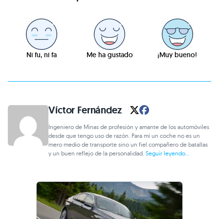
Ni fu, ni fa
Me ha gustado
¡Muy bueno!
Víctor Fernández
Ingeniero de Minas de profesión y amante de los automóviles
desde que tengo uso de razón. Para mí un coche no es un
mero medio de transporte sino un fiel compañero de batallas
y un buen reflejo de la personalidad.
Seguir leyendo...