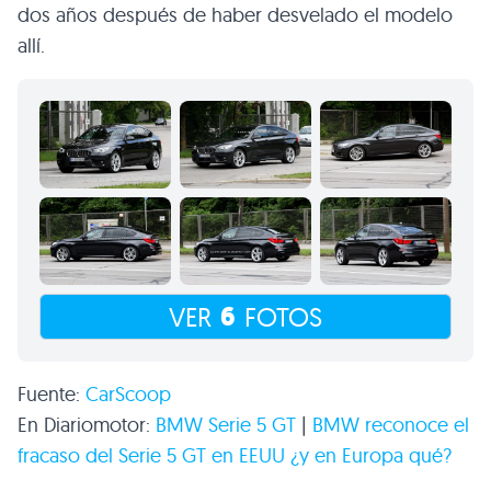
dos años después de haber desvelado el modelo
allí.
6
VER
FOTOS
Fuente:
CarScoop
En Diariomotor:
BMW
Serie 5 GT
|
BMW
reconoce el
fracaso del Serie 5 GT en
EEUU
¿y en Europa qué?