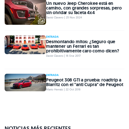
Un nuevo Jeep Cherokee está en
camino, con grandes sorpresas, pero
sin olvidar su faceta 4x4
David Clavero | 25 Nov 2024
ENTRADA
Desmontando mitos: ¿Seguro que
mantener un Ferrari es tan
prohibitivamente caro como dicen?
David Clavero | 16 Ene 2017
ENTRADA
Peugeot 308 GTI a prueba: roadtrip a
Biarritz con el "anti Cupra" de Peugeot
Mario Herraiz | 22 Oct 2016
NOTICIAS MÁS RECIENTES