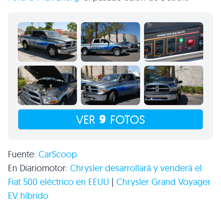
9
VER
FOTOS
Fuente:
CarScoop
En Diariomotor:
Chrysler desarrollará y venderá el
Fiat 500 eléctrico en
EEUU
|
Chrysler Grand Voyager
EV híbrido