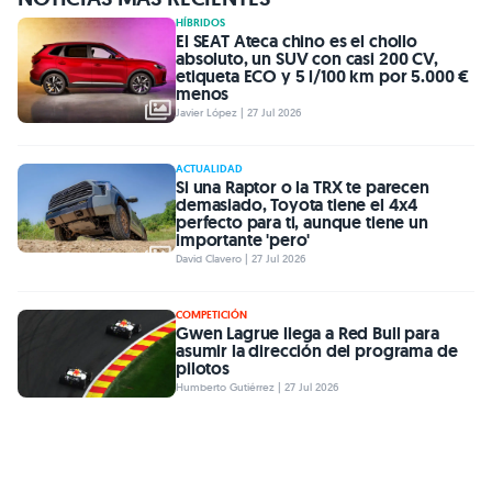
HÍBRIDOS
El SEAT Ateca chino es el chollo
absoluto, un SUV con casi 200 CV,
etiqueta ECO y 5 l/100 km por 5.000 €
menos
Javier López | 27 Jul 2026
ACTUALIDAD
Si una Raptor o la TRX te parecen
demasiado, Toyota tiene el 4x4
perfecto para ti, aunque tiene un
importante 'pero'
David Clavero | 27 Jul 2026
COMPETICIÓN
Gwen Lagrue llega a Red Bull para
asumir la dirección del programa de
pilotos
Humberto Gutiérrez | 27 Jul 2026