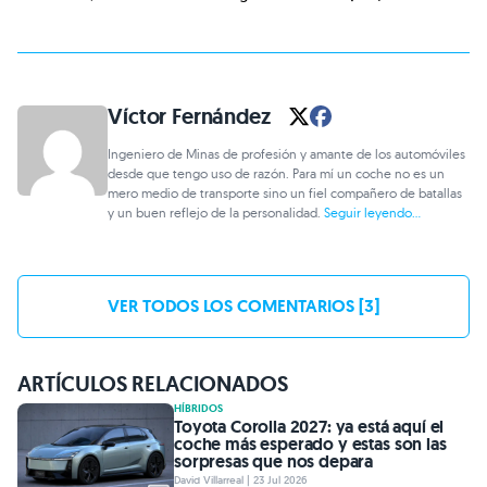
Víctor Fernández
Ingeniero de Minas de profesión y amante de los automóviles
desde que tengo uso de razón. Para mí un coche no es un
mero medio de transporte sino un fiel compañero de batallas
y un buen reflejo de la personalidad.
Seguir leyendo...
VER TODOS LOS COMENTARIOS [3]
ARTÍCULOS RELACIONADOS
HÍBRIDOS
Toyota Corolla 2027: ya está aquí el
coche más esperado y estas son las
sorpresas que nos depara
David Villarreal | 23 Jul 2026