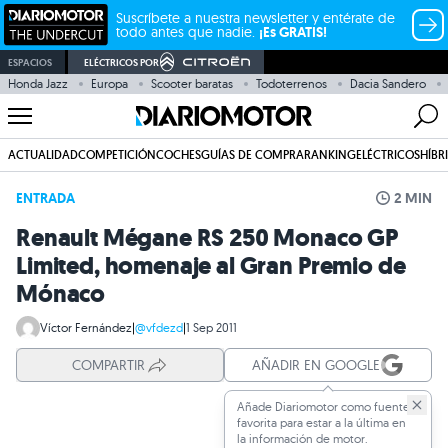
Suscríbete a nuestra newsletter y entérate de
todo antes que nadie.
¡Es GRATIS!
ESPACIOS
ELÉCTRICOS POR
Honda Jazz
Europa
Scooter baratas
Todoterrenos
Dacia Sandero
ACTUALIDAD
COMPETICIÓN
COCHES
GUÍAS DE COMPRA
RANKING
ELÉCTRICOS
HÍBR
ENTRADA
2 MIN
Renault Mégane RS 250 Monaco GP
Limited, homenaje al Gran Premio de
Mónaco
Víctor Fernández
|
@vfdezd
|
1 Sep 2011
COMPARTIR
AÑADIR EN GOOGLE
Añade Diariomotor como fuente
favorita para estar a la última en
la información de motor.