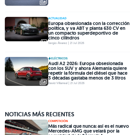
ACTUALIDAD
Europa obsesionada con la corrección
política, y va ABT y planta 630 CV en
un compacto superdeportivo de
cinco cilindros
Sergio Álvarez | 21 Jul 2026
ELÉCTRICOS
Audi A2 2026: Europa obsesionada
con los SUV y ahora Alemania quiere
repetir la fórmula del diésel que hace
3 décadas gastaba menos de 3 litros
David Villarreal | 21 Jul 2026
NOTICIAS MÁS RECIENTES
COMPETICIÓN
Más radical que nunca: así es el nuevo
Mercedes-AMG que velará por la