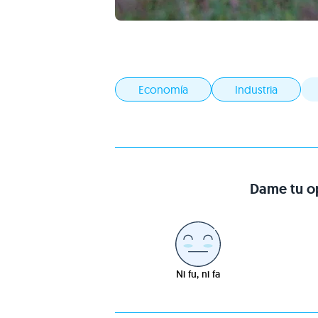
Economía
Industria
Dame tu op
Ni fu, ni fa