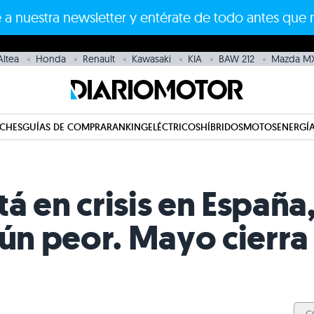
 a nuestra newsletter y entérate de todo antes que 
Altea
Honda
Renault
Kawasaki
KIA
BAW 212
Mazda MX
CHES
GUÍAS DE COMPRA
RANKING
ELÉCTRICOS
HÍBRIDOS
MOTOS
ENERGÍA
stá en crisis en España
aún peor. Mayo cierra 