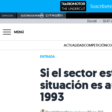
Suscríbete
ESPACIOS
ELÉCTRICOS POR
Ducati
SEAT 
MENÚ
ACTUALIDAD
COMPETICIÓN
CO
ENTRADA
Si el sector e
situación es 
1993
David Villarreal
|
@davidvillarreal
|
19 Jun 2013