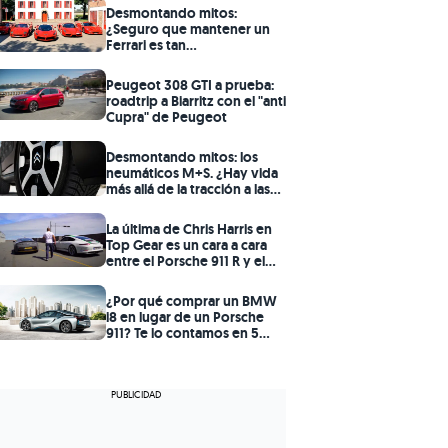
Desmontando mitos:
¿Seguro que mantener un
Ferrari es tan
prohibitivamente caro
como dicen?
Peugeot 308 GTI a prueba:
roadtrip a Biarritz con el "anti
Cupra" de Peugeot
Desmontando mitos: los
neumáticos M+S. ¿Hay vida
más allá de la tracción a las
cuatro ruedas?
La última de Chris Harris en
Top Gear es un cara a cara
entre el Porsche 911 R y el
Aston Martin V12 Vantage S
¿Por qué comprar un BMW
i8 en lugar de un Porsche
911? Te lo contamos en 5
claves