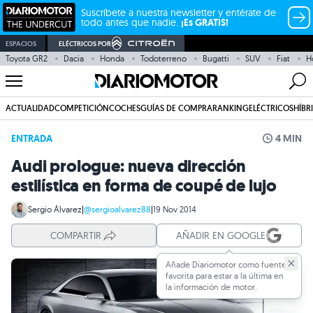
Suscríbete a nuestra newsletter y entérate de
todo antes que nadie.
¡Es GRATIS!
ESPACIOS
ELÉCTRICOS POR
Toyota GR2
Dacia
Honda
Todoterreno
Bugatti
SUV
Fiat
H
ACTUALIDAD
COMPETICIÓN
COCHES
GUÍAS DE COMPRA
RANKING
ELÉCTRICOS
HÍBR
ENTRADA
4 MIN
Audi prologue: nueva dirección
estilística en forma de coupé de lujo
Sergio Álvarez
|
@sergioalvarez88
|
19 Nov 2014
COMPARTIR
AÑADIR EN GOOGLE
Añade Diariomotor como fuente
favorita para estar a la última en
la información de motor.