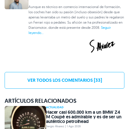
Aunque es técnico en comercio internacional de formación,
los coches han sido su pasión (incluso obsesión) desde que
apenas levantaba un metro del suelo y sus padres le regalaron
un Ferrari rojo a pedales. Su afición se ha profesionalizado en
Diariomotor, donde está presente desde 2008.
Seguir
leyendo...
VER TODOS LOS COMENTARIOS [33]
ARTÍCULOS RELACIONADOS
ACTUALIDAD
Hacer casi 600.000 km a un BMW Z4
M Coupé es admirable y es de ser un
auténtico petrolhead
Sergio Álvarez | 1 Ago 2026