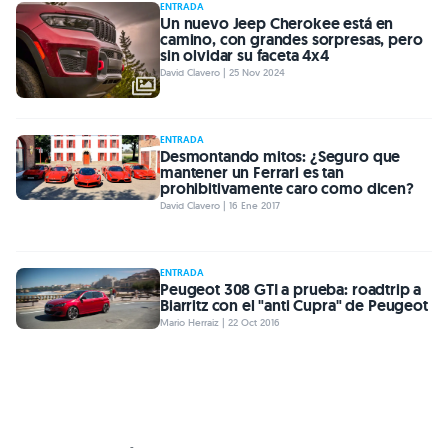
ENTRADA
Un nuevo Jeep Cherokee está en
camino, con grandes sorpresas, pero
sin olvidar su faceta 4x4
David Clavero | 25 Nov 2024
ENTRADA
Desmontando mitos: ¿Seguro que
mantener un Ferrari es tan
prohibitivamente caro como dicen?
David Clavero | 16 Ene 2017
ENTRADA
Peugeot 308 GTI a prueba: roadtrip a
Biarritz con el "anti Cupra" de Peugeot
Mario Herraiz | 22 Oct 2016