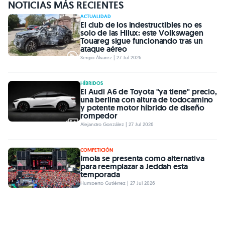
NOTICIAS MÁS RECIENTES
ACTUALIDAD
El club de los indestructibles no es
solo de las Hilux: este Volkswagen
Touareg sigue funcionando tras un
ataque aéreo
Sergio Álvarez | 27 Jul 2026
HÍBRIDOS
El Audi A6 de Toyota "ya tiene" precio,
una berlina con altura de todocamino
y potente motor híbrido de diseño
rompedor
Alejandro González | 27 Jul 2026
COMPETICIÓN
Imola se presenta como alternativa
para reemplazar a Jeddah esta
temporada
Humberto Gutiérrez | 27 Jul 2026