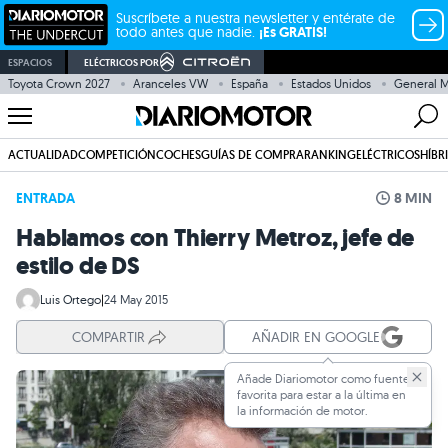
Suscríbete a nuestra newsletter y entérate de
todo antes que nadie.
¡Es GRATIS!
ESPACIOS
ELÉCTRICOS POR
Toyota Crown 2027
Aranceles VW
España
Estados Unidos
General M
ACTUALIDAD
COMPETICIÓN
COCHES
GUÍAS DE COMPRA
RANKING
ELÉCTRICOS
HÍBR
ENTRADA
8 MIN
Hablamos con Thierry Metroz, jefe de
estilo de DS
Luis Ortego
|
24 May 2015
COMPARTIR
AÑADIR EN GOOGLE
Añade Diariomotor como fuente
favorita para estar a la última en
la información de motor.