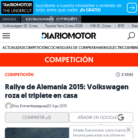
Suscríbete a nuestra newsletter y entérate de
todo antes que nadie.
¡Es GRATIS!
ESPACIOS
ELÉCTRICOS POR
Volkswagen ID. Cross
Toyota Yaris Cross 2026
VW ID. Cross
BYD
Xia
ACTUALIDAD
COMPETICIÓN
COCHES
GUÍAS DE COMPRA
RANKING
ELÉCTRICOS
HÍBR
COMPETICIÓN
COMPETICIÓN
3 MIN
Rallye de Alemania 2015: Volkswagen
roza el triplete en casa
Eloy Entrambasaguas
|
22 Ago 2015
COMPARTIR
AÑADIR EN GOOGLE
Añade Diariomotor como fuente
favorita para estar a la última en