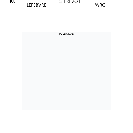
10.
S. PREVOT
3
LEFEBVRE
WRC