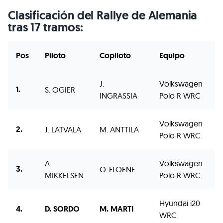
Clasificación del Rallye de Alemania
tras 17 tramos:
Pos
Piloto
Copiloto
Equipo
J.
Volkswagen
1.
S. OGIER
2
INGRASSIA
Polo R WRC
Volkswagen
2.
J. LATVALA
M. ANTTILA
2
Polo R WRC
A.
Volkswagen
3.
O. FLOENE
2
MIKKELSEN
Polo R WRC
Hyundai i20
4.
D. SORDO
M. MARTI
2
WRC