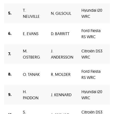
T.
Hyundai i20
5.
N. GILSOUL
2
NEUVILLE
WRC
Ford Fiesta
6.
E. EVANS
D. BARRITT
2
RS WRC
M.
J.
Citroën DS3
7.
2
OSTBERG
ANDERSSON
WRC
Ford Fiesta
8.
O. TANAK
R. MOLDER
2
RS WRC
H.
Hyundai i20
9.
J. KENNARD
3
PADDON
WRC
S.
Citroën DS3