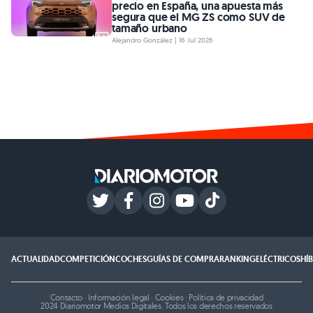
precio en España, una apuesta más
segura que el MG ZS como SUV de
tamaño urbano
Alejandro González | 16 Jul 2026
ACTUALIDAD
COMPETICIÓN
COCHES
GUÍAS DE COMPRA
RANKING
ELÉCTRICOS
HÍ
Contacto
·
Información legal
·
Cookies
·
Política de privacidad
2024 Diariomotor Medios Digitales. Todos los derechos reservados