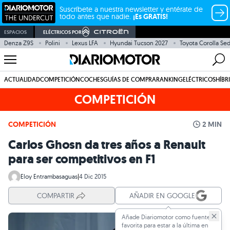
Suscríbete a nuestra newsletter y entérate de
todo antes que nadie.
¡Es GRATIS!
ESPACIOS
ELÉCTRICOS POR
Denza Z9S
Polini
Lexus LFA
Hyundai Tucson 2027
Toyota Corolla Se
ACTUALIDAD
COMPETICIÓN
COCHES
GUÍAS DE COMPRA
RANKING
ELÉCTRICOS
HÍBR
COMPETICIÓN
COMPETICIÓN
2 MIN
Carlos Ghosn da tres años a Renault
para ser competitivos en F1
Eloy Entrambasaguas
|
4 Dic 2015
COMPARTIR
AÑADIR EN GOOGLE
Añade Diariomotor como fuente
favorita para estar a la última en