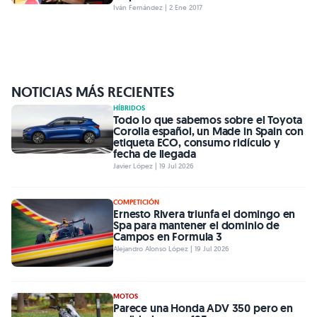
Iván Fernández | 2 Ene 2017
NOTICIAS MÁS RECIENTES
HÍBRIDOS
Todo lo que sabemos sobre el Toyota
Corolla español, un Made in Spain con
etiqueta ECO, consumo ridículo y
fecha de llegada
Javier López | 19 Jul 2026
COMPETICIÓN
Ernesto Rivera triunfa el domingo en
Spa para mantener el dominio de
Campos en Formula 3
Alejandro Alonso López | 19 Jul 2026
MOTOS
Parece una Honda ADV 350 pero en