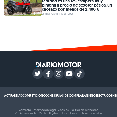
realidad es una 125 campera muy
pintona a precio de scooter básica, un
chollazo por menos de 2.400 €
Enrique García | 19 Jul 2026
ACTUALIDAD
COMPETICIÓN
COCHES
GUÍAS DE COMPRA
RANKING
ELÉCTRICOS
HÍ
Contacto
·
Información legal
·
Cookies
·
Política de privacidad
2024 Diariomotor Medios Digitales. Todos los derechos reservados