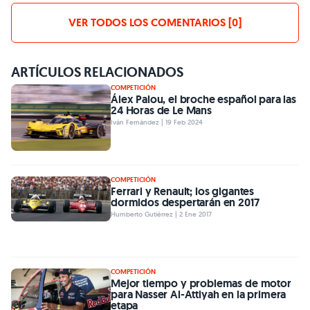
VER TODOS LOS COMENTARIOS [0]
ARTÍCULOS RELACIONADOS
COMPETICIÓN
Álex Palou, el broche español para las
24 Horas de Le Mans
Iván Fernández | 19 Feb 2024
COMPETICIÓN
Ferrari y Renault; los gigantes
dormidos despertarán en 2017
Humberto Gutiérrez | 2 Ene 2017
COMPETICIÓN
Mejor tiempo y problemas de motor
para Nasser Al-Attiyah en la primera
etapa