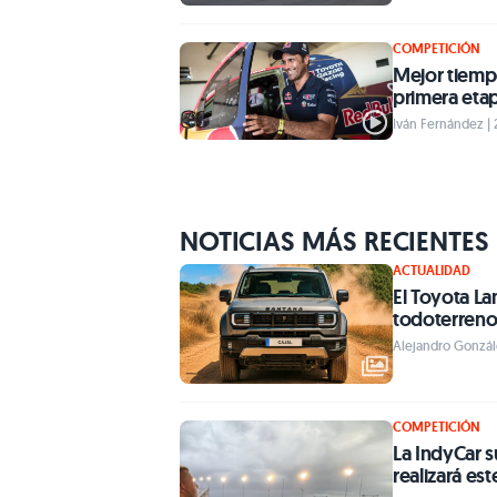
COMPETICIÓN
Mejor tiemp
primera eta
Iván Fernández | 
NOTICIAS MÁS RECIENTES
ACTUALIDAD
El Toyota La
todoterreno 
Alejandro Gonzále
COMPETICIÓN
La IndyCar s
realizará est