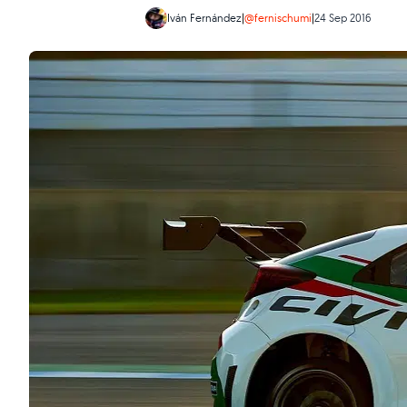
Iván Fernández
|
@fernischumi
|
24 Sep 2016