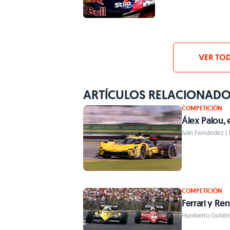
VER TOD
ARTÍCULOS RELACIONAD
COMPETICIÓN
Álex Palou, 
Iván Fernández | 
COMPETICIÓN
Ferrari y Re
Humberto Gutiérr