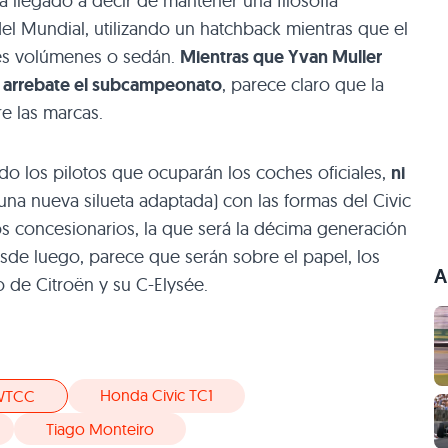
llegado a decir de mantener una filosofía
l Mundial, utilizando un hatchback mientras que el
es volúmenes o sedán.
Mientras que Yvan Muller
e arrebate el subcampeonato
, parece claro que la
e las marcas.
o los pilotos que ocuparán los coches oficiales,
ni
una nueva silueta adaptada) con las formas del Civic
os concesionarios, la que será la décima generación
sde luego, parece que serán sobre el papel, los
A
o de Citroën y su C-Elysée.
Honda Civic TC1
WTCC
Tiago Monteiro