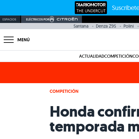
Suscríbete
ESPACIOS
ELÉCTRICOS POR
Santana
Denza Z9S
Polini
MENÚ
ACTUALIDAD
COMPETICIÓN
CO
COMPETICIÓN
Honda confir
temporada m