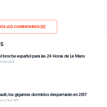
OS LOS COMENTARIOS [0]
OS
el broche español para las 24 Horas de Le Mans
19 Feb 2024
nault; los gigantes dormidos despertarán en 2017
ez | 2 Ene 2017