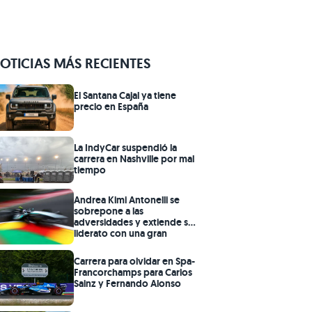
OTICIAS MÁS RECIENTES
El Santana Cajal ya tiene
precio en España
La IndyCar suspendió la
carrera en Nashville por mal
tiempo
Andrea Kimi Antonelli se
sobrepone a las
adversidades y extiende su
liderato con una gran
victoria en Bélgica
Carrera para olvidar en Spa-
Francorchamps para Carlos
Sainz y Fernando Alonso