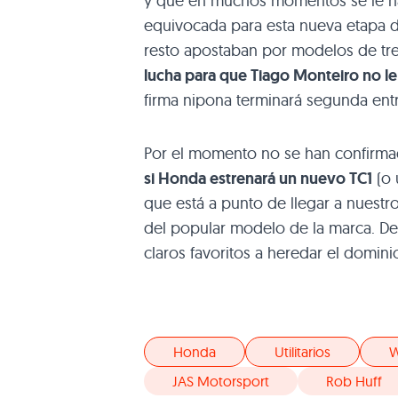
y que en muchos momentos se le ha 
equivocada para esta nueva etapa de
resto apostaban por modelos de tr
lucha para que Tiago Monteiro no l
firma nipona terminará segunda entr
Por el momento no se han confirmad
si Honda estrenará un nuevo TC1
(o 
que está a punto de llegar a nuestr
del popular modelo de la marca. De
claros favoritos a heredar el domini
Honda
Utilitarios
JAS Motorsport
Rob Huff