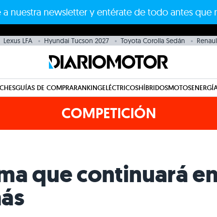
 a nuestra newsletter y entérate de todo antes que 
Lexus LFA
Hyundai Tucson 2027
Toyota Corolla Sedán
Renaul
CHES
GUÍAS DE COMPRA
RANKING
ELÉCTRICOS
HÍBRIDOS
MOTOS
ENERGÍA
COMPETICIÓN
ma que continuará e
ás