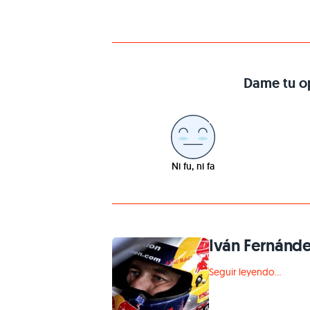
Dame tu op
Ni fu, ni fa
Iván Fernánd
Seguir leyendo...