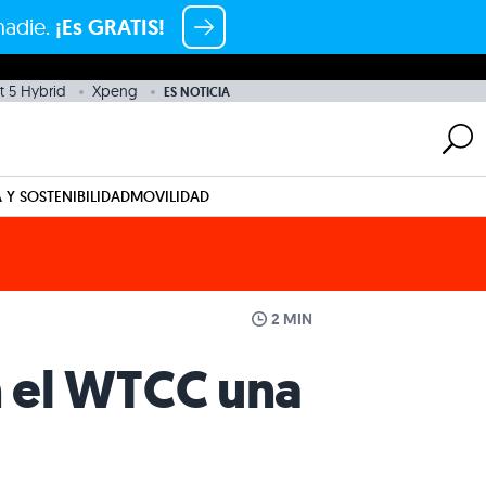
nadie.
¡Es GRATIS!
t 5 Hybrid
Xpeng
ES NOTICIA
 Y SOSTENIBILIDAD
MOVILIDAD
2 MIN
n el WTCC una