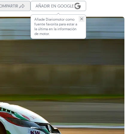
OMPARTIR
AÑADIR EN GOOGLE
Añade Diariomotor como
fuente favorita para estar a
la última en la información
de motor.