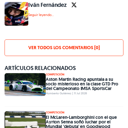
Iván Fernández
Seguir leyendo...
VER TODOS LOS COMENTARIOS [0]
ARTÍCULOS RELACIONADOS
COMPETICIÓN
Aston Martin Racing apuntala a su
socio misterioso en la clase GTD Pro
del Campeonato IMSA SportsCar
Humberto Gutiérrez | 11 Jul 2026
COMPETICIÓN
El McLaren-Lamborghini con el que
Ayrton Senna soñó luchar por el
Mundial 'debuta' en Goodwood