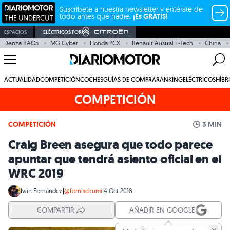
Suscríbete a nuestra newsletter y entérate de
todo antes que nadie.
¡Es GRATIS!
ESPACIOS
ELÉCTRICOS POR
Denza BAO5
MG Cyber
Honda PCX
Renault Austral E-Tech
China
ACTUALIDAD
COMPETICIÓN
COCHES
GUÍAS DE COMPRA
RANKING
ELÉCTRICOS
HÍBR
COMPETICIÓN
COMPETICIÓN
3 MIN
Craig Breen asegura que todo parece
apuntar que tendrá asiento oficial en el
WRC 2019
Iván Fernández
|
@fernischumi
|
4 Oct 2018
COMPARTIR
AÑADIR EN GOOGLE