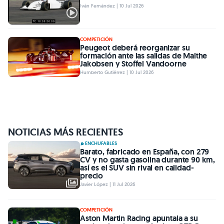
Iván Fernández | 10 Jul 2026
COMPETICIÓN
Peugeot deberá reorganizar su
formación ante las salidas de Malthe
Jakobsen y Stoffel Vandoorne
Humberto Gutiérrez | 10 Jul 2026
NOTICIAS MÁS RECIENTES
ENCHUFABLES
Barato, fabricado en España, con 279
CV y no gasta gasolina durante 90 km,
así es el SUV sin rival en calidad-
precio
Javier López | 11 Jul 2026
COMPETICIÓN
Aston Martin Racing apuntala a su