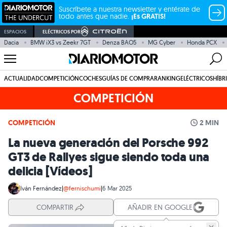
Suscríbete a nuestra newsletter y entérate de
todo antes que nadie.
¡Es GRATIS!
ESPACIOS
ELÉCTRICOS POR
Dacia
BMW iX3 vs Zeekr 7GT
Denza BAO5
MG Cyber
Honda PCX
ACTUALIDAD
COMPETICIÓN
COCHES
GUÍAS DE COMPRA
RANKING
ELÉCTRICOS
HÍBR
COMPETICIÓN
COMPETICIÓN
2 MIN
La nueva generación del Porsche 992
GT3 de Rallyes sigue siendo toda una
delicia [Vídeos]
Iván Fernández
|
@fernischumi
|
6 Mar 2025
COMPARTIR
AÑADIR EN GOOGLE