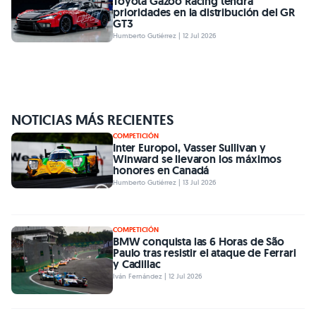
Toyota Gazoo Racing tendrá
prioridades en la distribución del GR
GT3
Humberto Gutiérrez | 12 Jul 2026
NOTICIAS MÁS RECIENTES
COMPETICIÓN
Inter Europol, Vasser Sullivan y
Winward se llevaron los máximos
honores en Canadá
Humberto Gutiérrez | 13 Jul 2026
COMPETICIÓN
BMW conquista las 6 Horas de São
Paulo tras resistir el ataque de Ferrari
y Cadillac
Iván Fernández | 12 Jul 2026