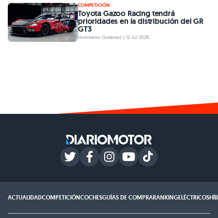
COMPETICIÓN
Toyota Gazoo Racing tendrá
prioridades en la distribución del GR
GT3
Humberto Gutiérrez | 12 Jul 2026
ACTUALIDAD
COMPETICIÓN
COCHES
GUÍAS DE COMPRA
RANKING
ELÉCTRICOS
HÍ