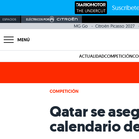
Suscríbete
ESPACIOS
ELÉCTRICOS POR
MG Go
Citroën Picasso 2027
MENÚ
ACTUALIDAD
COMPETICIÓN
CO
COMPETICIÓN
Qatar se asegu
calendario d