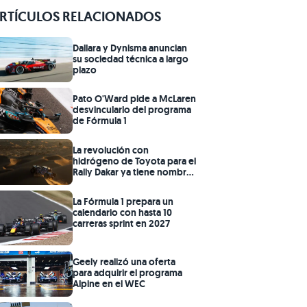
RTÍCULOS RELACIONADOS
Dallara y Dynisma anuncian
su sociedad técnica a largo
plazo
Pato O'Ward pide a McLaren
desvincularlo del programa
de Fórmula 1
La revolución con
hidrógeno de Toyota para el
Rally Dakar ya tiene nombre:
DKR GR FC Hilux
La Fórmula 1 prepara un
calendario con hasta 10
carreras sprint en 2027
Geely realizó una oferta
para adquirir el programa
Alpine en el WEC