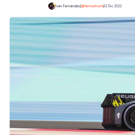
Iván Fernández
|
@fernischumi
|
12 Dic 2022