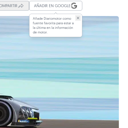
OMPARTIR
AÑADIR EN GOOGLE
Añade Diariomotor como
fuente favorita para estar a
la última en la información
de motor.