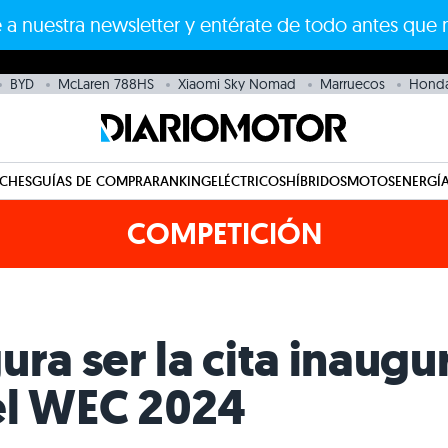
 a nuestra newsletter y entérate de todo antes que 
BYD
McLaren 788HS
Xiaomi Sky Nomad
Marruecos
Hond
CHES
GUÍAS DE COMPRA
RANKING
ELÉCTRICOS
HÍBRIDOS
MOTOS
ENERGÍA
COMPETICIÓN
ra ser la cita inaugur
el WEC 2024