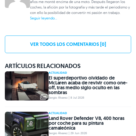
años me monté encima de una moto. Después llegaron los
coches, la afición por la fotografía y más tarde el periodismo y
con ello la posibilidad de convertir mi pasión en trabajo.
Seguir leyendo...
VER TODOS LOS COMENTARIOS [0]
ARTÍCULOS RELACIONADOS
ACTUALIDAD
El superdeportivo olvidado de
McLaren acaba de revivir como one-
off, tras medio siglo oculto en las
sombras
Sergio Álvarez | 8 Jul 2026
ACTUALIDAD
Land Rover Defender V8, 400 horas
por coche para su pintura
camaleónica
Sergio Álvarez | 29 Jun 2026