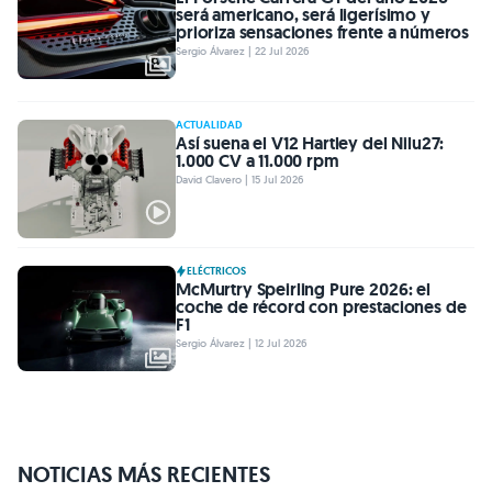
será americano, será ligerísimo y
prioriza sensaciones frente a números
Sergio Álvarez | 22 Jul 2026
ACTUALIDAD
Así suena el V12 Hartley del Nilu27:
1.000 CV a 11.000 rpm
David Clavero | 15 Jul 2026
ELÉCTRICOS
McMurtry Speirling Pure 2026: el
coche de récord con prestaciones de
F1
Sergio Álvarez | 12 Jul 2026
NOTICIAS MÁS RECIENTES