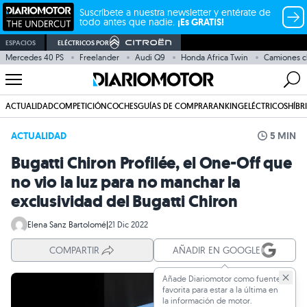
Suscríbete a nuestra newsletter y entérate de
todo antes que nadie.
¡Es GRATIS!
ESPACIOS
ELÉCTRICOS POR
Mercedes 40 PS
Freelander
Audi Q9
Honda Africa Twin
Camiones c
ACTUALIDAD
COMPETICIÓN
COCHES
GUÍAS DE COMPRA
RANKING
ELÉCTRICOS
HÍBR
ACTUALIDAD
5 MIN
Bugatti Chiron Profilée, el One-Off que
no vio la luz para no manchar la
exclusividad del Bugatti Chiron
Elena Sanz Bartolomé
|
21 Dic 2022
COMPARTIR
AÑADIR EN GOOGLE
Añade Diariomotor como fuente
favorita para estar a la última en
la información de motor.