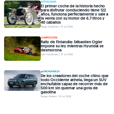
ACTUALIDAD
El primer coche de la historia hecho
para disfrutar conduciendo tiene 122
años, funciona perfectamente y sale a
la venta con su motor de 6.7 litros y
40 caballos
Diego Gutiérrez | 31 Jul 2026
COMPETICIÓN
Rally de Finlandia: Sébastien Ogier
impone su ley mientras Hyundai se
desmorona
Iván Fernández | 31 Jul 2026
ENCHUFABLES
De los creadores del coche chino que
todo Occidente anhela, llega un SUV
enchufable capaz de recorrer más de
500 km sin quemar una gota de
gasolina
Sergio Álvarez | 31 Jul 2026