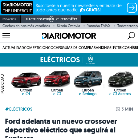
Suscríbete a nuestra newsletter y entérate de
todo antes que nadie.
¡Es GRATIS!
ESPACIOS
ELÉCTRICOS POR
Coches chinos más vendidos
Skoda Octavia
Yamaha TMAX
Todoterreno
ACTUALIDAD
COMPETICIÓN
COCHES
GUÍAS DE COMPRA
RANKING
ELÉCTRICOS
HÍBR
ELÉCTRICOS
PUBLICIDAD
Citroën
Citroën
Citroën
Citroën
ë-C4
ë-C3
ë-Berlingo
ë-C3 Aircross
ELÉCTRICOS
3 MIN
Ford adelanta un nuevo crossover
deportivo eléctrico que seguirá al