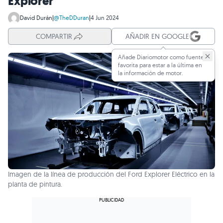
Explorer
David Durán
|
@TheDDuran
|
4 Jun 2024
COMPARTIR
AÑADIR EN GOOGLE
Añade Diariomotor como fuente
favorita para estar a la última en
la información de motor.
Imagen de la línea de producción del Ford Explorer Eléctrico en la
planta de pintura.