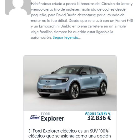
Habiéndose criado a pocos kilómetros del Circuito de Jerez y
viendo cierto trío de ingleses hablando de coches desde
pequeño, para David Durán decantarse por el mundo del
motor no le fue difícil. Desde que se cruzó con un Ferrari F40
y un Lamborghini Diablo en plena carretera en un 'simple'
viaje familiar, siempre ha querido estar ligado a la
automoción.
Seguir leyendo...
Ahorra 12.875 €
FORD
32.836 €
Explorer
El Ford Explorer eléctrico es un SUV 100%
eléctrico que se asienta como una opción