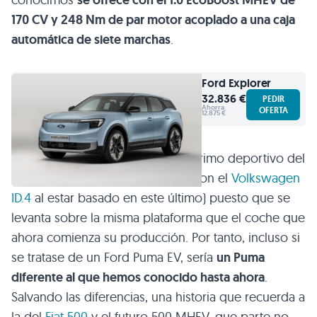
170 CV y 248 Nm de par motor acoplado a una caja
automática de siete marchas
.
Ford
Explorer
32.836 €
PEDIR
Ahorra
OFERTA
12.875 €
En cierto sentido, se trataría del primo deportivo del
Explorer (a su vez emparentado con el
Volkswagen
ID.4
al estar basado en este último) puesto que se
levanta sobre la misma plataforma que el coche que
ahora comienza su producción. Por tanto, incluso si
se tratase de un Ford Puma EV, sería
un Puma
diferente al que hemos conocido hasta ahora
.
Salvando las diferencias, una historia que recuerda a
la del
Fiat 500
y el futuro 500 MHEV, que parte no