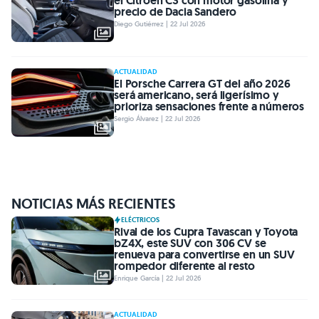
el Citroën C3 con motor gasolina y
precio de Dacia Sandero
Diego Gutiérrez | 22 Jul 2026
ACTUALIDAD
El Porsche Carrera GT del año 2026
será americano, será ligerísimo y
prioriza sensaciones frente a números
Sergio Álvarez | 22 Jul 2026
NOTICIAS MÁS RECIENTES
ELÉCTRICOS
Rival de los Cupra Tavascan y Toyota
bZ4X, este SUV con 306 CV se
renueva para convertirse en un SUV
rompedor diferente al resto
Enrique García | 22 Jul 2026
ACTUALIDAD