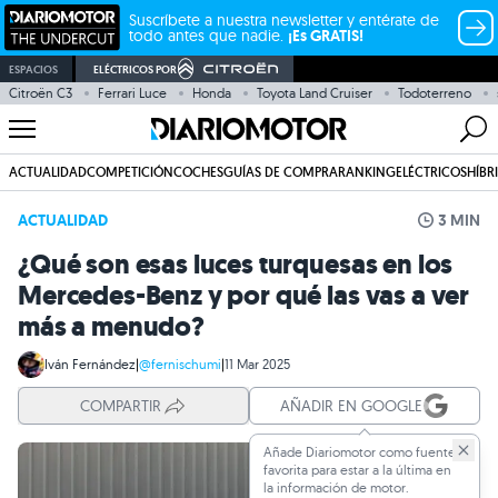
Suscríbete a nuestra newsletter y entérate de
todo antes que nadie.
¡Es GRATIS!
ESPACIOS
ELÉCTRICOS POR
Citroën C3
Ferrari Luce
Honda
Toyota Land Cruiser
Todoterreno
ACTUALIDAD
COMPETICIÓN
COCHES
GUÍAS DE COMPRA
RANKING
ELÉCTRICOS
HÍBR
ACTUALIDAD
3 MIN
¿Qué son esas luces turquesas en los
Mercedes-Benz y por qué las vas a ver
más a menudo?
Iván Fernández
|
@fernischumi
|
11 Mar 2025
COMPARTIR
AÑADIR EN GOOGLE
Añade Diariomotor como fuente
favorita para estar a la última en
la información de motor.