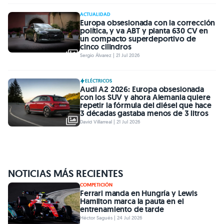
ACTUALIDAD
Europa obsesionada con la corrección
política, y va ABT y planta 630 CV en
un compacto superdeportivo de
cinco cilindros
Sergio Álvarez | 21 Jul 2026
ELÉCTRICOS
Audi A2 2026: Europa obsesionada
con los SUV y ahora Alemania quiere
repetir la fórmula del diésel que hace
3 décadas gastaba menos de 3 litros
David Villarreal | 21 Jul 2026
NOTICIAS MÁS RECIENTES
COMPETICIÓN
Ferrari manda en Hungría y Lewis
Hamilton marca la pauta en el
entrenamiento de tarde
Héctor Sagués | 24 Jul 2026