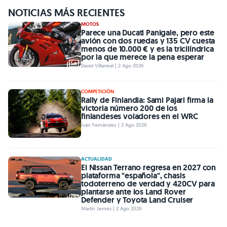
NOTICIAS MÁS RECIENTES
MOTOS
Parece una Ducati Panigale, pero este
avión con dos ruedas y 135 CV cuesta
menos de 10.000 € y es la tricilíndrica
por la que merece la pena esperar
David Villarreal | 2 Ago 2026
COMPETICIÓN
Rally de Finlandia: Sami Pajari firma la
victoria número 200 de los
finlandeses voladores en el WRC
Iván Fernández | 2 Ago 2026
ACTUALIDAD
El Nissan Terrano regresa en 2027 con
plataforma "española", chasis
todoterreno de verdad y 420CV para
plantarse ante los Land Rover
Defender y Toyota Land Cruiser
Martín Jemes | 2 Ago 2026