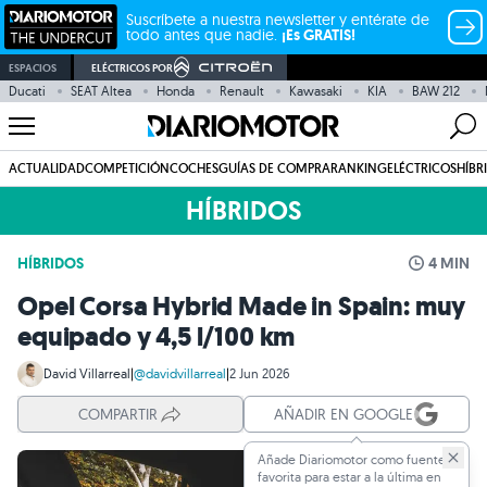
Suscríbete a nuestra newsletter y entérate de
todo antes que nadie.
¡Es GRATIS!
ESPACIOS
ELÉCTRICOS POR
Ducati
SEAT Altea
Honda
Renault
Kawasaki
KIA
BAW 212
ACTUALIDAD
COMPETICIÓN
COCHES
GUÍAS DE COMPRA
RANKING
ELÉCTRICOS
HÍBR
HÍBRIDOS
HÍBRIDOS
4 MIN
Opel Corsa Hybrid Made in Spain: muy
equipado y 4,5 l/100 km
David Villarreal
|
@davidvillarreal
|
2 Jun 2026
COMPARTIR
AÑADIR EN GOOGLE
Añade Diariomotor como fuente
favorita para estar a la última en