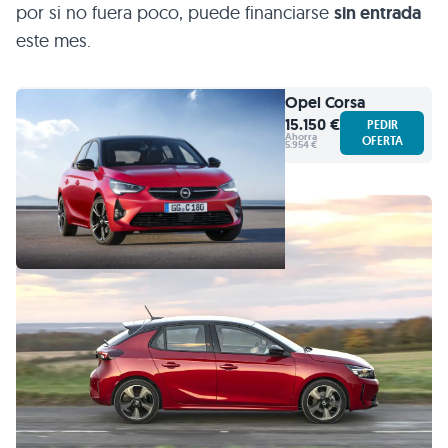
por si no fuera poco, puede financiarse
sin entrada
este mes.
Opel
Corsa
15.150 €
PEDIR
Ahorra
OFERTA
5.954 €