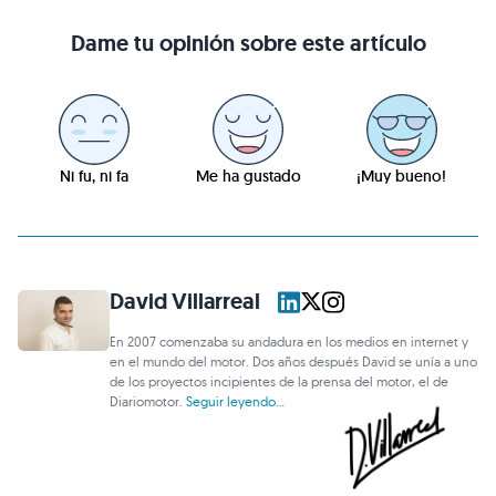
Dame tu opinión sobre este artículo
Ni fu, ni fa
Me ha gustado
¡Muy bueno!
David Villarreal
En 2007 comenzaba su andadura en los medios en internet y
en el mundo del motor. Dos años después David se unía a uno
de los proyectos incipientes de la prensa del motor, el de
Diariomotor.
Seguir leyendo...