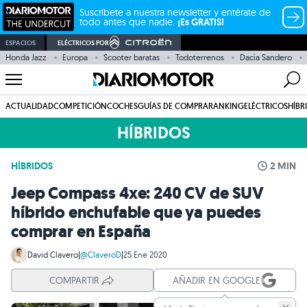
Suscríbete a nuestra newsletter y entérate de
todo antes que nadie.
¡Es GRATIS!
ESPACIOS
ELÉCTRICOS POR
Honda Jazz
Europa
Scooter baratas
Todoterrenos
Dacia Sandero
ACTUALIDAD
COMPETICIÓN
COCHES
GUÍAS DE COMPRA
RANKING
ELÉCTRICOS
HÍBR
HÍBRIDOS
HÍBRIDOS
2 MIN
Jeep Compass 4xe: 240 CV de SUV
híbrido enchufable que ya puedes
comprar en España
David Clavero
|
@ClaveroD
|
25 Ene 2020
COMPARTIR
AÑADIR EN GOOGLE