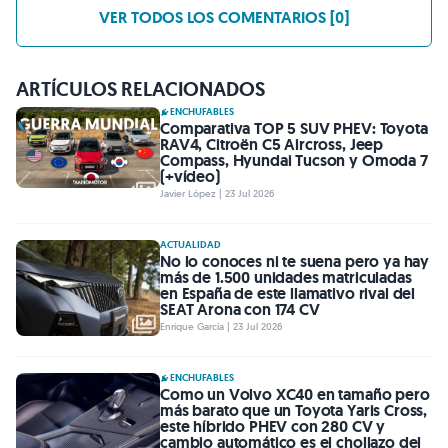
VER TODOS LOS COMENTARIOS [0]
ARTÍCULOS RELACIONADOS
ENCHUFABLES
Comparativa TOP 5 SUV PHEV: Toyota
RAV4, Citroën C5 Aircross, Jeep
Compass, Hyundai Tucson y Omoda 7
(+vídeo)
Javier López | 23 Jul 2026
ACTUALIDAD
No lo conoces ni te suena pero ya hay
más de 1.500 unidades matriculadas
en España de este llamativo rival del
SEAT Arona con 174 CV
Enrique García | 23 Jul 2026
ENCHUFABLES
Como un Volvo XC40 en tamaño pero
más barato que un Toyota Yaris Cross,
este híbrido PHEV con 280 CV y
cambio automático es el chollazo del