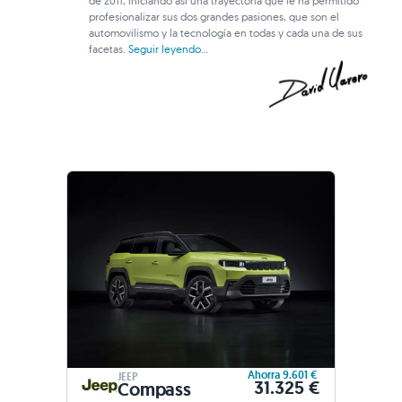
de 2011, iniciando así una trayectoria que le ha permitido
profesionalizar sus dos grandes pasiones, que son el
automovilismo y la tecnología en todas y cada una de sus
facetas.
Seguir leyendo...
Ahorra 9.601 €
JEEP
31.325 €
Compass