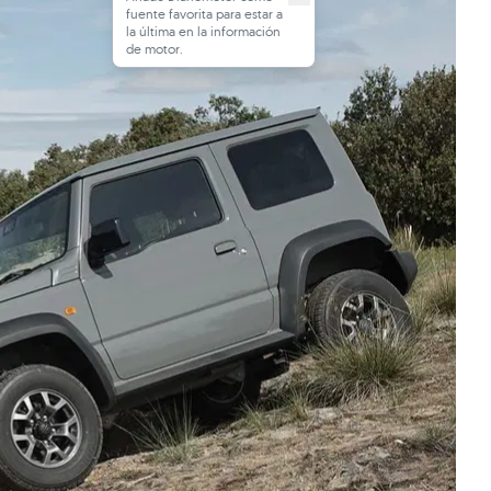
fuente favorita para estar a
la última en la información
de motor.