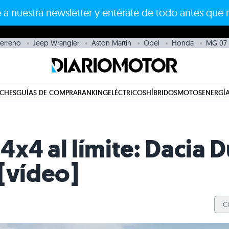
 a nuestra newsletter y entérate de todo antes que 
erreno
Jeep Wrangler
Aston Martin
Opel
Honda
MG 07
CHES
GUÍAS DE COMPRA
RANKING
ELÉCTRICOS
HÍBRIDOS
MOTOS
ENERGÍA
x4 al límite: Dacia D
[vídeo]
C