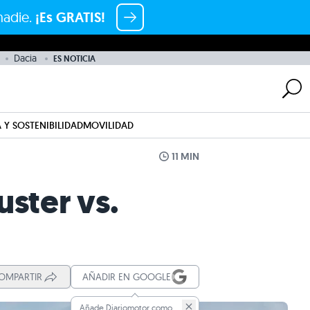
nadie.
¡Es GRATIS!
Dacia
ES NOTICIA
 Y SOSTENIBILIDAD
MOVILIDAD
11 MIN
uster vs.
OMPARTIR
AÑADIR EN GOOGLE
Añade Diariomotor como