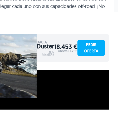
legar cada uno con sus capacidades off-road. ¡No
DACIA
PEDIR
Duster
18.453 €
OFERTA
Ahorra 1.139 €
SUV
Mediano