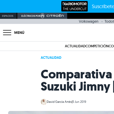
Suscríbete
ESPACIOS
ELÉCTRICOS POR
Volkswagen
Todot
MENÚ
ACTUALIDAD
COMPETICIÓN
CO
ACTUALIDAD
Comparativa 4
Suzuki Jimny 
David García Artés
|
5 Jun 2019