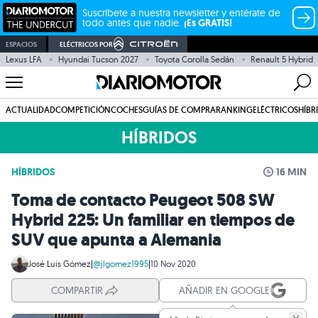
Suscríbete a nuestra newsletter y entérate de
todo antes que nadie.
¡Es GRATIS!
ESPACIOS
ELÉCTRICOS POR
Lexus LFA
Hyundai Tucson 2027
Toyota Corolla Sedán
Renault 5 Hybrid
ACTUALIDAD
COMPETICIÓN
COCHES
GUÍAS DE COMPRA
RANKING
ELÉCTRICOS
HÍBR
HÍBRIDOS
HÍBRIDOS
16 MIN
Toma de contacto Peugeot 508 SW
Hybrid 225: Un familiar en tiempos de
SUV que apunta a Alemania
José Luis Gómez
|
@jlgomez1995
|
10 Nov 2020
COMPARTIR
AÑADIR EN GOOGLE