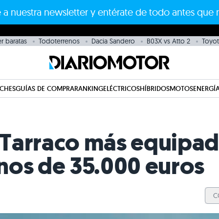
 a nuestra newsletter y entérate de todo antes que 
r baratas
Todoterrenos
Dacia Sandero
B03X vs Atto 2
Toyot
CHES
GUÍAS DE COMPRA
RANKING
ELÉCTRICOS
HÍBRIDOS
MOTOS
ENERGÍA
T Tarraco más equipad
nos de 35.000 euros
C