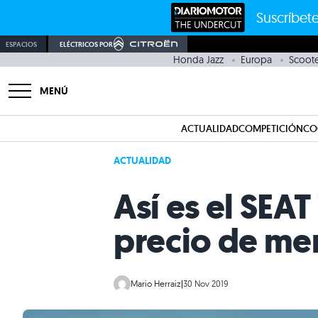
Suscríbete
ESPACIOS
ELÉCTRICOS POR
Honda Jazz
Europa
Scoote
MENÚ
ACTUALIDAD
COMPETICIÓN
CO
ACTUALIDAD
Así es el SEA
precio de me
Mario Herraiz
|
30 Nov 2019