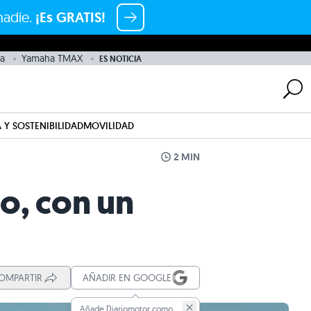
nadie.
¡Es GRATIS!
a
Yamaha TMAX
ES NOTICIA
 Y SOSTENIBILIDAD
MOVILIDAD
2 MIN
o, con un
OMPARTIR
AÑADIR EN GOOGLE
Añade Diariomotor como