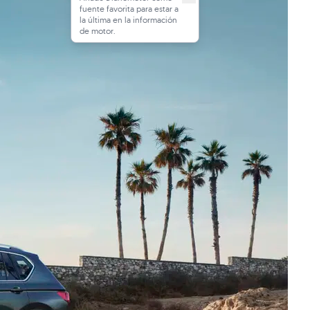
fuente favorita para estar a
la última en la información
de motor.