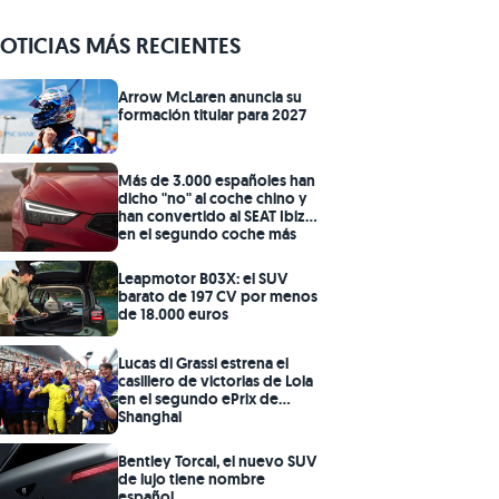
OTICIAS MÁS RECIENTES
Arrow McLaren anuncia su
formación titular para 2027
Más de 3.000 españoles han
dicho "no" al coche chino y
han convertido al SEAT Ibiza
en el segundo coche más
vendido del trimestre
Leapmotor B03X: el SUV
barato de 197 CV por menos
de 18.000 euros
Lucas di Grassi estrena el
casillero de victorias de Lola
en el segundo ePrix de
Shanghai
Bentley Torcal, el nuevo SUV
de lujo tiene nombre
español