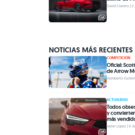
David Clavero | 2 
NOTICIAS MÁS RECIENTES
COMPETICIÓN
Oficial: Scot
de Arrow M
Humberto Gutiérre
ACTUALIDAD
Todos obses
y convierten
más vendido
Javier López | 6 J