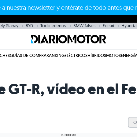
 a nuestra newsletter y entérate de todo antes que 
ly Starray
BYD
Todoterrenos
BMW falsos
Ferrari
Hyundai
CHES
GUÍAS DE COMPRA
RANKING
ELÉCTRICOS
HÍBRIDOS
MOTOS
ENERGÍA
e GT-R, vídeo en el Fe
C