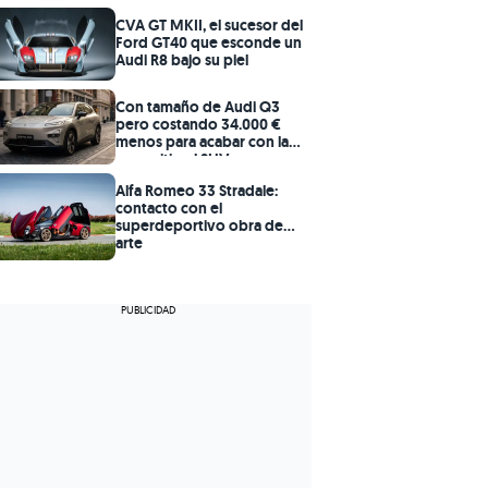
CVA GT MKII, el sucesor del
Ford GT40 que esconde un
Audi R8 bajo su piel
Con tamaño de Audi Q3
pero costando 34.000 €
menos para acabar con la
marquitis, el SUV que, con
258 CV y capaz de no gastar
Alfa Romeo 33 Stradale:
gasolina durante 100 km, no
contacto con el
tiene rival en calidad-precio
superdeportivo obra de
arte