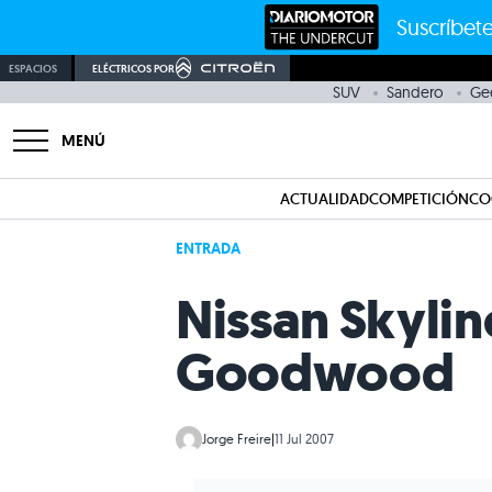
Suscríbete
ESPACIOS
ELÉCTRICOS POR
SUV
Sandero
Gee
MENÚ
ACTUALIDAD
COMPETICIÓN
CO
ENTRADA
Nissan Skylin
Goodwood
Jorge Freire
|
11 Jul 2007