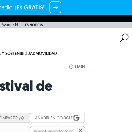
nadie.
¡Es GRATIS!
 Avante N
ES NOTICIA
 Y SOSTENIBILIDAD
MOVILIDAD
1 MIN
stival de
OMPARTIR
AÑADIR EN GOOGLE
Añade Diariomotor como