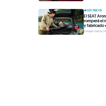
ELÉCTRICOS
El SEAT Aron
romperá el 
y fabricado
Enrique García | 6