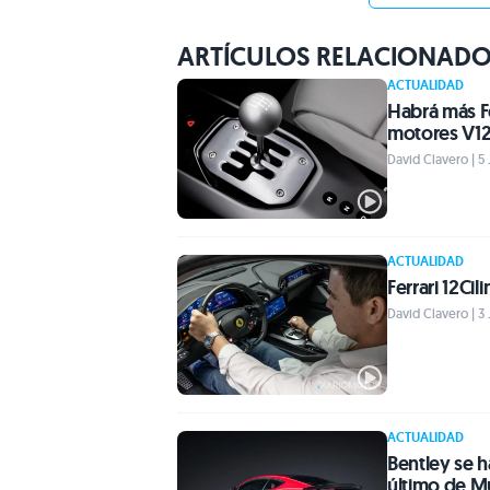
ARTÍCULOS RELACIONAD
ACTUALIDAD
Habrá más F
motores V1
David Clavero | 5 
ACTUALIDAD
Ferrari 12Ci
David Clavero | 3 
ACTUALIDAD
Bentley se h
último de Mu