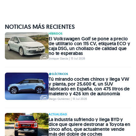
NOTICIAS MÁS RECIENTES
HÍBRIDOS
El Volkswagen Golf se pone a precio
de utilitario con 115 CV, etiqueta ECO y
caja DSG, un chollazo de calidad que
no te esperabas
Enrique García | 15 Jul 2026
ELÉCTRICOS
Tú mirando coches chinos y llega VW
y planta, por 25.600 €, un SUV
fabricado en España, con 475 litros de
maletero y 426 km de autonomía
Diego Gutiérrez | 15 Jul 2026
ACTUALIDAD
La industria sufriendo y llega BYD y
dice que quiere destronar a Toyota en
cinco años, que actualmente vende
más del doble de coches