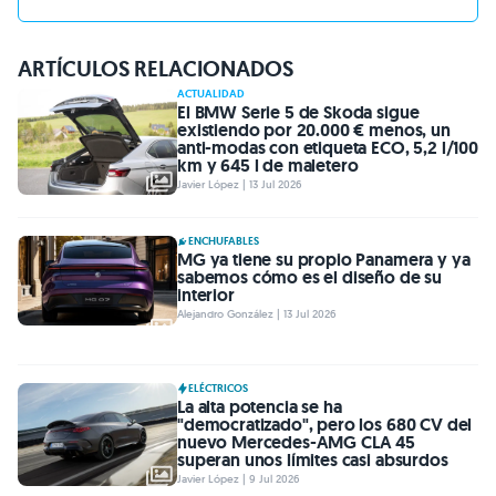
ARTÍCULOS RELACIONADOS
ACTUALIDAD
El BMW Serie 5 de Skoda sigue
existiendo por 20.000 € menos, un
anti-modas con etiqueta ECO, 5,2 l/100
km y 645 l de maletero
Javier López | 13 Jul 2026
ENCHUFABLES
MG ya tiene su propio Panamera y ya
sabemos cómo es el diseño de su
interior
Alejandro González | 13 Jul 2026
ELÉCTRICOS
La alta potencia se ha
"democratizado", pero los 680 CV del
nuevo Mercedes-AMG CLA 45
superan unos límites casi absurdos
Javier López | 9 Jul 2026