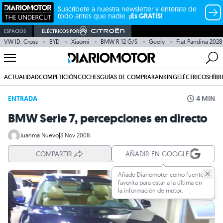
Suscríbete a nuestra newsletter y entérate de
todo antes que nadie.
¡Es GRATIS!
ESPACIOS
ELÉCTRICOS POR
VW ID. Cross
BYD
Xiaomi
BMW R 12 G/S
Geely
Fiat Pandina 2028
ACTUALIDAD
COMPETICIÓN
COCHES
GUÍAS DE COMPRA
RANKING
ELÉCTRICOS
HÍBR
ENTRADA
4 MIN
BMW Serie 7, percepciones en directo
Juanma Nuevo
|
3 Nov 2008
COMPARTIR
AÑADIR EN GOOGLE
Añade Diariomotor como fuente
favorita para estar a la última en
la información de motor.