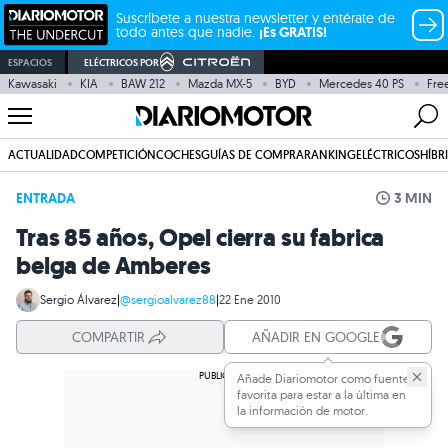
Suscríbete a nuestra newsletter y entérate de
todo antes que nadie.
¡Es GRATIS!
ESPACIOS
ELÉCTRICOS POR
Kawasaki
KIA
BAW 212
Mazda MX-5
BYD
Mercedes 40 PS
Fre
ACTUALIDAD
COMPETICIÓN
COCHES
GUÍAS DE COMPRA
RANKING
ELÉCTRICOS
HÍBR
ENTRADA
3 MIN
Tras 85 años, Opel cierra su fabrica
belga de Amberes
Sergio Álvarez
|
@sergioalvarez88
|
22 Ene 2010
COMPARTIR
AÑADIR EN GOOGLE
Añade Diariomotor como fuente
favorita para estar a la última en
la información de motor.