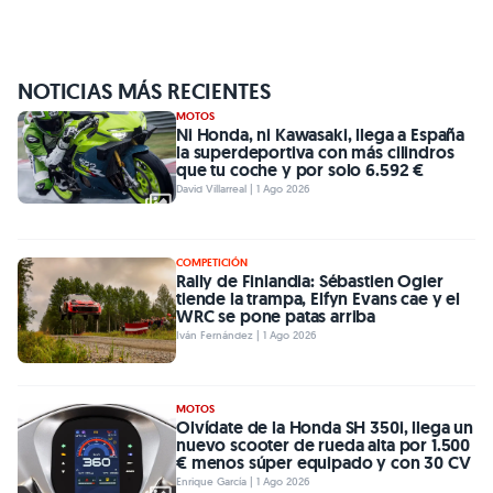
NOTICIAS MÁS RECIENTES
MOTOS
Ni Honda, ni Kawasaki, llega a España
la superdeportiva con más cilindros
que tu coche y por solo 6.592 €
David Villarreal | 1 Ago 2026
COMPETICIÓN
Rally de Finlandia: Sébastien Ogier
tiende la trampa, Elfyn Evans cae y el
WRC se pone patas arriba
Iván Fernández | 1 Ago 2026
MOTOS
Olvídate de la Honda SH 350i, llega un
nuevo scooter de rueda alta por 1.500
€ menos súper equipado y con 30 CV
Enrique García | 1 Ago 2026