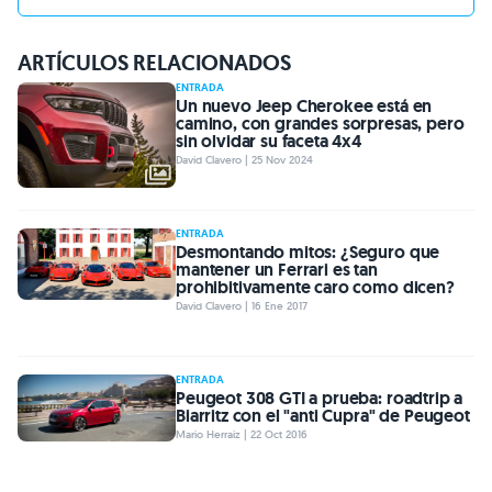
ARTÍCULOS RELACIONADOS
ENTRADA
Un nuevo Jeep Cherokee está en
camino, con grandes sorpresas, pero
sin olvidar su faceta 4x4
David Clavero | 25 Nov 2024
ENTRADA
Desmontando mitos: ¿Seguro que
mantener un Ferrari es tan
prohibitivamente caro como dicen?
David Clavero | 16 Ene 2017
ENTRADA
Peugeot 308 GTI a prueba: roadtrip a
Biarritz con el "anti Cupra" de Peugeot
Mario Herraiz | 22 Oct 2016