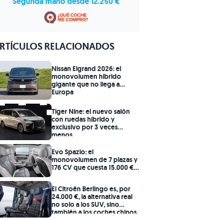
Segunda mano desde 12.250 €
RTÍCULOS RELACIONADOS
Nissan Elgrand 2026: el
monovolumen híbrido
gigante que no llega a
Europa
Tiger Nine: el nuevo salón
con ruedas híbrido y
exclusivo por 3 veces
menos
Evo Spazio: el
monovolumen de 7 plazas y
176 CV que cuesta 15.000 €
menos
El Citroën Berlingo es, por
24.000 €, la alternativa real
no solo a los SUV, sino
también a los coches chinos