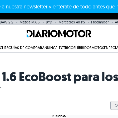
 a nuestra newsletter y entérate de todo antes que 
BAW 212
Mazda MX-5
BYD
Mercedes 40 PS
Freelander
A
CHES
GUÍAS DE COMPRA
RANKING
ELÉCTRICOS
HÍBRIDOS
MOTOS
ENERGÍA
1.6 EcoBoost para lo
y
C