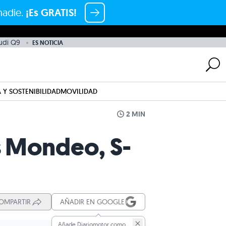
nadie.
¡Es GRATIS!
udi Q9
ES NOTICIA
 Y SOSTENIBILIDAD
MOVILIDAD
2 MIN
s Mondeo, S-
OMPARTIR
AÑADIR EN GOOGLE
Añade Diariomotor como