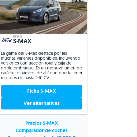
FORD
S-MAX
La gama del S-Max destaca por las
muchas variantes disponibles, incluyendo
versiones con tracción total y caja de
doble embrague. Es un monovolumen de
carácter dinámico, de ahí que pueda tener
motores de hasta 240 CV .
Ficha S-MAX
Ver alternativas
Precios S-MAX
Comparador de coches