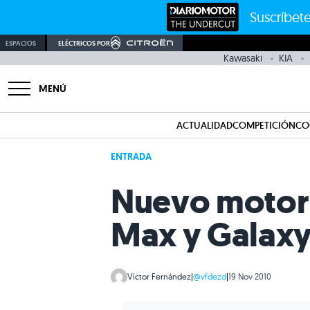
Suscríbete
ESPACIOS
ELÉCTRICOS POR
Kawasaki
KIA
MENÚ
ACTUALIDAD
COMPETICIÓN
CO
ENTRADA
Nuevo motor 
Max y Galax
Víctor Fernández
|
@vfdezd
|
19 Nov 2010