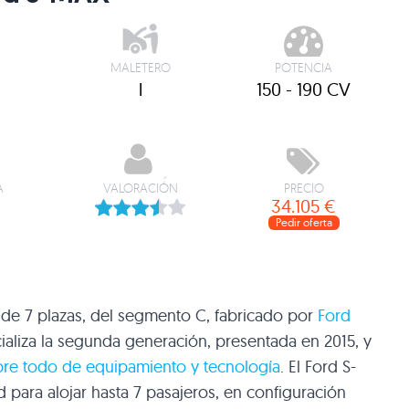
MALETERO
POTENCIA
l
150 - 190 CV
A
VALORACIÓN
PRECIO
34.105 €
Pedir oferta
e 7 plazas, del segmento C, fabricado por
Ford
aliza la segunda generación, presentada en 2015, y
bre todo de equipamiento y tecnología
. El Ford S-
 para alojar hasta 7 pasajeros, en configuración