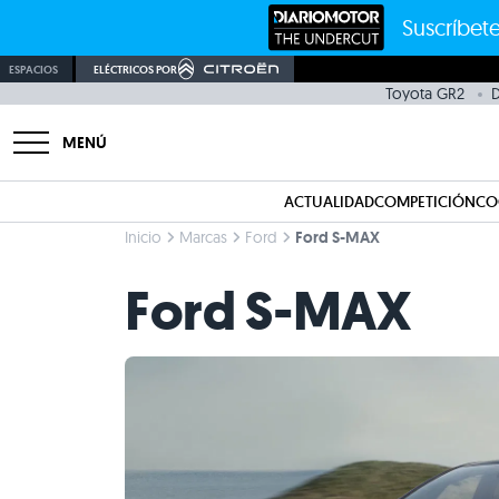
Suscríbete
ESPACIOS
ELÉCTRICOS POR
Toyota GR2
D
MENÚ
ACTUALIDAD
COMPETICIÓN
CO
Inicio
Marcas
Ford
Ford S-MAX
Ford S-MAX