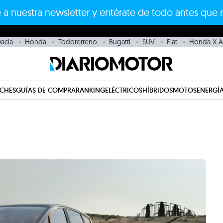
 a nuestra newsletter y entérate de todo antes que 
acia
Honda
Todoterreno
Bugatti
SUV
Fiat
Honda X-
CHES
GUÍAS DE COMPRA
RANKING
ELÉCTRICOS
HÍBRIDOS
MOTOS
ENERGÍA