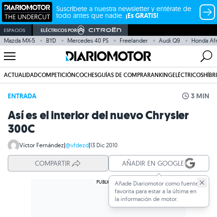
Suscríbete a nuestra newsletter y entérate de
todo antes que nadie.
¡Es GRATIS!
ESPACIOS
ELÉCTRICOS POR
Mazda MX-5
BYD
Mercedes 40 PS
Freelander
Audi Q9
Honda Afr
ACTUALIDAD
COMPETICIÓN
COCHES
GUÍAS DE COMPRA
RANKING
ELÉCTRICOS
HÍBR
ENTRADA
3 MIN
Así es el interior del nuevo Chrysler
300C
Víctor Fernández
|
@vfdezd
|
13 Dic 2010
COMPARTIR
AÑADIR EN GOOGLE
Añade Diariomotor como fuente
favorita para estar a la última en
la información de motor.