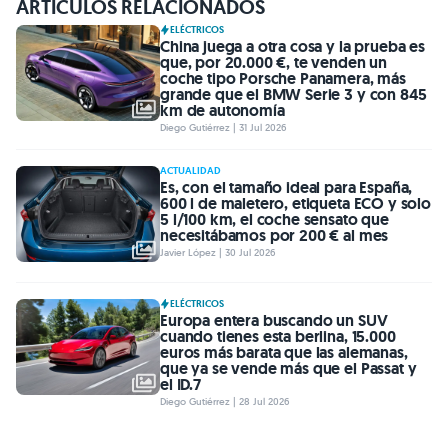
ARTÍCULOS RELACIONADOS
ELÉCTRICOS
China juega a otra cosa y la prueba es
que, por 20.000 €, te venden un
coche tipo Porsche Panamera, más
grande que el BMW Serie 3 y con 845
km de autonomía
Diego Gutiérrez | 31 Jul 2026
ACTUALIDAD
Es, con el tamaño ideal para España,
600 l de maletero, etiqueta ECO y solo
5 l/100 km, el coche sensato que
necesitábamos por 200 € al mes
Javier López | 30 Jul 2026
ELÉCTRICOS
Europa entera buscando un SUV
cuando tienes esta berlina, 15.000
euros más barata que las alemanas,
que ya se vende más que el Passat y
el ID.7
Diego Gutiérrez | 28 Jul 2026