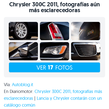
Chrysler 300C 2011, fotografías aún
más esclarecedoras
17
VER
FOTOS
Vía:
Autoblog.it
En Diariomotor:
Chrysler 300C 2011, fotografías más
esclarecedoras
|
Lancia y Chrysler contarán con un
catálogo común