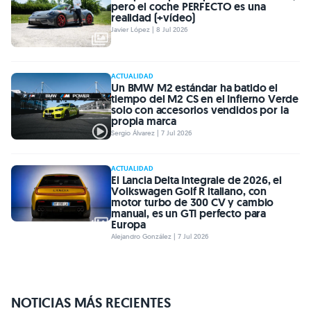
pero el coche PERFECTO es una
realidad (+vídeo)
Javier López | 8 Jul 2026
ACTUALIDAD
Un BMW M2 estándar ha batido el
tiempo del M2 CS en el Infierno Verde
solo con accesorios vendidos por la
propia marca
Sergio Álvarez | 7 Jul 2026
ACTUALIDAD
El Lancia Delta Integrale de 2026, el
Volkswagen Golf R italiano, con
motor turbo de 300 CV y cambio
manual, es un GTI perfecto para
Europa
Alejandro González | 7 Jul 2026
NOTICIAS MÁS RECIENTES