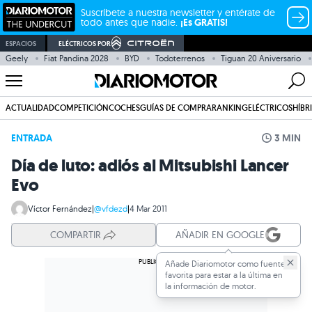
Suscríbete a nuestra newsletter y entérate de
todo antes que nadie.
¡Es GRATIS!
ESPACIOS
ELÉCTRICOS POR
Geely
Fiat Pandina 2028
BYD
Todoterrenos
Tiguan 20 Aniversario
ACTUALIDAD
COMPETICIÓN
COCHES
GUÍAS DE COMPRA
RANKING
ELÉCTRICOS
HÍBR
ENTRADA
3 MIN
Día de luto: adiós al Mitsubishi Lancer
Evo
Víctor Fernández
|
@vfdezd
|
4 Mar 2011
COMPARTIR
AÑADIR EN GOOGLE
Añade Diariomotor como fuente
favorita para estar a la última en
la información de motor.