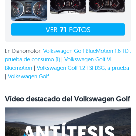
71
VER
FOTOS
En Diariomotor:
Volkswagen Golf BlueMotion 1.6
TDI
,
prueba de consumo (I)
|
Volkswagen Golf
VI
Bluemotion
|
Volkswagen Golf 1.2
TSI DSG
, a prueba
|
Volkswagen Golf
Vídeo destacado del Volkswagen Golf