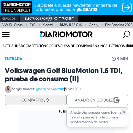
Suscríbete a nuestra newsletter y entérate de
todo antes que nadie.
¡Es GRATIS!
ESPACIOS
ELÉCTRICOS POR
VW ID. Cross
BYD
Xiaomi
BMW R 12 G/S
Geely
Fiat Pandina 2028
ACTUALIDAD
COMPETICIÓN
COCHES
GUÍAS DE COMPRA
RANKING
ELÉCTRICOS
HÍBR
ENTRADA
9 MIN
Volkswagen Golf BlueMotion 1.6 TDI,
prueba de consumo (II)
Sergio Álvarez
|
@sergioalvarez88
|
5 Mar 2011
COMPARTIR
AÑADIR EN GOOGLE
Añade Diariomotor como fuente
favorita para estar a la última en
la información de motor.