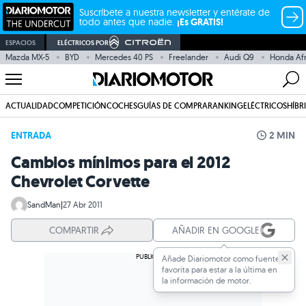
Suscríbete a nuestra newsletter y entérate de
todo antes que nadie.
¡Es GRATIS!
ESPACIOS
ELÉCTRICOS POR
Mazda MX-5
BYD
Mercedes 40 PS
Freelander
Audi Q9
Honda Afr
ACTUALIDAD
COMPETICIÓN
COCHES
GUÍAS DE COMPRA
RANKING
ELÉCTRICOS
HÍBR
ENTRADA
2 MIN
Cambios mínimos para el 2012
Chevrolet Corvette
SandMan
|
27 Abr 2011
COMPARTIR
AÑADIR EN GOOGLE
Añade Diariomotor como fuente
favorita para estar a la última en
la información de motor.