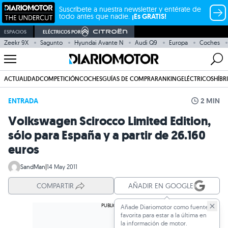
Suscríbete a nuestra newsletter y entérate de
todo antes que nadie.
¡Es GRATIS!
ESPACIOS
ELÉCTRICOS POR
Zeekr 9X
Sagunto
Hyundai Avante N
Audi Q9
Europa
Coches
ACTUALIDAD
COMPETICIÓN
COCHES
GUÍAS DE COMPRA
RANKING
ELÉCTRICOS
HÍBR
ENTRADA
2 MIN
Volkswagen Scirocco Limited Edition,
sólo para España y a partir de 26.160
euros
SandMan
|
14 May 2011
COMPARTIR
AÑADIR EN GOOGLE
Añade Diariomotor como fuente
favorita para estar a la última en
la información de motor.