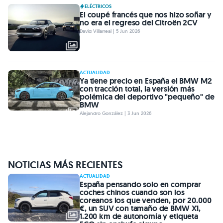
ELÉCTRICOS
El coupé francés que nos hizo soñar y
no era el regreso del Citroën 2CV
David Villarreal | 5 Jun 2026
ACTUALIDAD
Ya tiene precio en España el BMW M2
con tracción total, la versión más
polémica del deportivo "pequeño" de
BMW
Alejandro González | 3 Jun 2026
NOTICIAS MÁS RECIENTES
ACTUALIDAD
España pensando solo en comprar
coches chinos cuando son los
coreanos los que venden, por 20.000
€, un SUV con tamaño de BMW X1,
1.200 km de autonomía y etiqueta