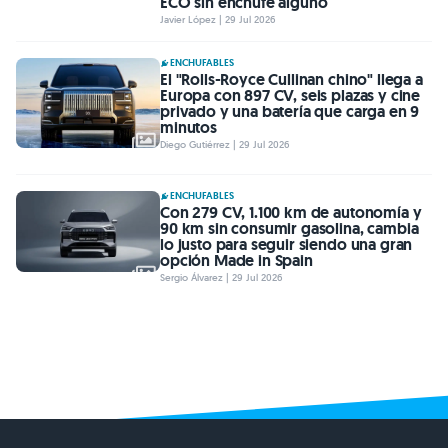
ECO sin enchufe alguno
Javier López | 29 Jul 2026
ENCHUFABLES
El "Rolls-Royce Cullinan chino" llega a
Europa con 897 CV, seis plazas y cine
privado y una batería que carga en 9
minutos
Diego Gutiérrez | 29 Jul 2026
ENCHUFABLES
Con 279 CV, 1.100 km de autonomía y
90 km sin consumir gasolina, cambia
lo justo para seguir siendo una gran
opción Made in Spain
Sergio Álvarez | 29 Jul 2026