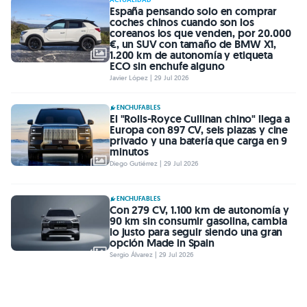
España pensando solo en comprar
coches chinos cuando son los
coreanos los que venden, por 20.000
€, un SUV con tamaño de BMW X1,
1.200 km de autonomía y etiqueta
ECO sin enchufe alguno
Javier López | 29 Jul 2026
ENCHUFABLES
El "Rolls-Royce Cullinan chino" llega a
Europa con 897 CV, seis plazas y cine
privado y una batería que carga en 9
minutos
Diego Gutiérrez | 29 Jul 2026
ENCHUFABLES
Con 279 CV, 1.100 km de autonomía y
90 km sin consumir gasolina, cambia
lo justo para seguir siendo una gran
opción Made in Spain
Sergio Álvarez | 29 Jul 2026