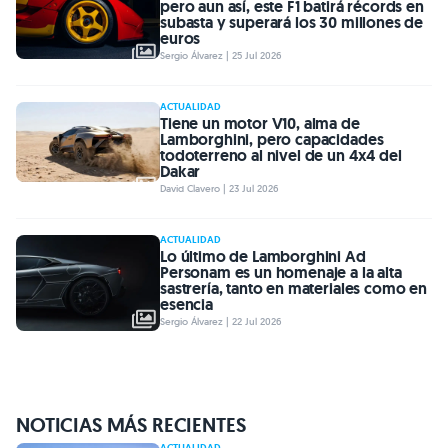
pero aun así, este F1 batirá récords en
subasta y superará los 30 millones de
euros
Sergio Álvarez | 25 Jul 2026
ACTUALIDAD
Tiene un motor V10, alma de
Lamborghini, pero capacidades
todoterreno al nivel de un 4x4 del
Dakar
David Clavero | 23 Jul 2026
ACTUALIDAD
Lo último de Lamborghini Ad
Personam es un homenaje a la alta
sastrería, tanto en materiales como en
esencia
Sergio Álvarez | 22 Jul 2026
NOTICIAS MÁS RECIENTES
ACTUALIDAD