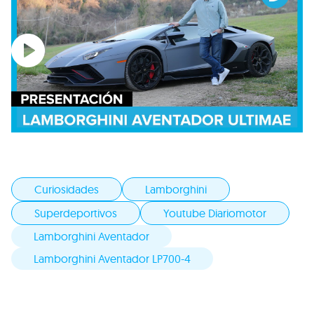
Curiosidades
Lamborghini
Superdeportivos
Youtube Diariomotor
Lamborghini Aventador
Lamborghini Aventador LP700-4