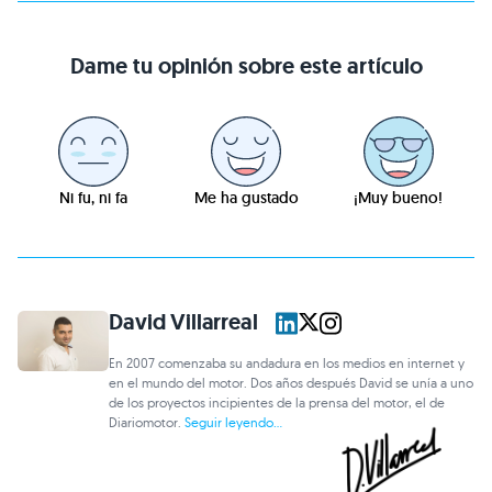
Dame tu opinión sobre este artículo
Ni fu, ni fa
Me ha gustado
¡Muy bueno!
David Villarreal
En 2007 comenzaba su andadura en los medios en internet y
en el mundo del motor. Dos años después David se unía a uno
de los proyectos incipientes de la prensa del motor, el de
Diariomotor.
Seguir leyendo...