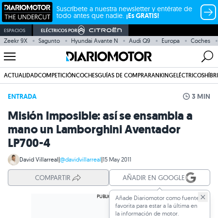
Suscríbete a nuestra newsletter y entérate de
todo antes que nadie.
¡Es GRATIS!
ESPACIOS
ELÉCTRICOS POR
Zeekr 9X
Sagunto
Hyundai Avante N
Audi Q9
Europa
Coches
ACTUALIDAD
COMPETICIÓN
COCHES
GUÍAS DE COMPRA
RANKING
ELÉCTRICOS
HÍBR
ENTRADA
3 MIN
Misión Imposible: así se ensambla a
mano un Lamborghini Aventador
LP700-4
David Villarreal
|
@davidvillarreal
|
15 May 2011
COMPARTIR
AÑADIR EN GOOGLE
Añade Diariomotor como fuente
favorita para estar a la última en
la información de motor.