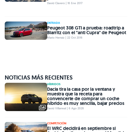
David Clavero | 16 Ene 2017
ENTRADA
Peugeot 308 GTI a prueba: roadtrip a
Biarritz con el "anti Cupra" de Peugeot
Mario Herraiz | 22 Oct 2016
NOTICIAS MÁS RECIENTES
HÍBRIDOS
Dacia tira la casa por la ventana y
muestra que la receta para
convencerte de comprar un coche
híbrido es muy sencilla, bajar precios
David Villarreal | 6 Ago 2026
COMPETICIÓN
El WRC decidirá en septiembre si