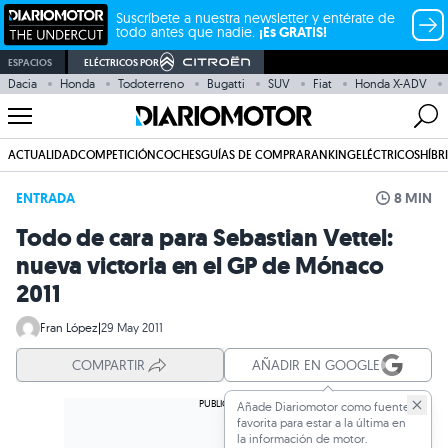
Suscríbete a nuestra newsletter y entérate de
todo antes que nadie.
¡Es GRATIS!
ESPACIOS
ELÉCTRICOS POR
Dacia
Honda
Todoterreno
Bugatti
SUV
Fiat
Honda X-ADV
ACTUALIDAD
COMPETICIÓN
COCHES
GUÍAS DE COMPRA
RANKING
ELÉCTRICOS
HÍBR
ENTRADA
8 MIN
Todo de cara para Sebastian Vettel:
nueva victoria en el GP de Mónaco
2011
Fran López
|
29 May 2011
COMPARTIR
AÑADIR EN GOOGLE
Añade Diariomotor como fuente
favorita para estar a la última en
la información de motor.