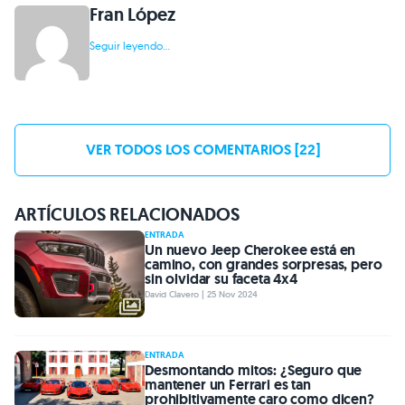
Fran López
Seguir leyendo...
VER TODOS LOS COMENTARIOS [22]
ARTÍCULOS RELACIONADOS
ENTRADA
Un nuevo Jeep Cherokee está en
camino, con grandes sorpresas, pero
sin olvidar su faceta 4x4
David Clavero | 25 Nov 2024
ENTRADA
Desmontando mitos: ¿Seguro que
mantener un Ferrari es tan
prohibitivamente caro como dicen?