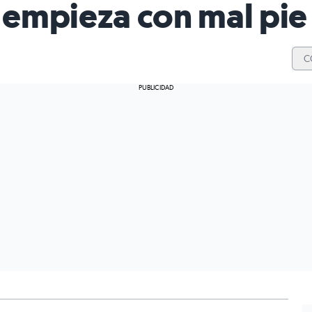
f empieza con mal pi
C