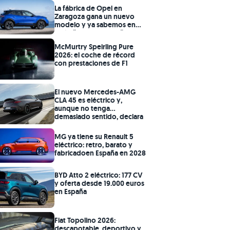
La fábrica de Opel en
Zaragoza gana un nuevo
modelo y ya sabemos en
qué año llega a España
McMurtry Speirling Pure
2026: el coche de récord
con prestaciones de F1
El nuevo Mercedes-AMG
CLA 45 es eléctrico y,
aunque no tenga
demasiado sentido, declara
casi 700 CV
MG ya tiene su Renault 5
eléctrico: retro, barato y
fabricadoen España en 2028
BYD Atto 2 eléctrico: 177 CV
y oferta desde 19.000 euros
en España
Fiat Topolino 2026:
descapotable, deportivo y