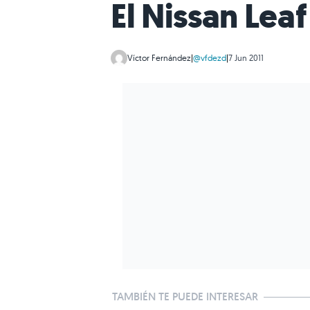
El Nissan Lea
Víctor Fernández
|
@vfdezd
|
7 Jun 2011
TAMBIÉN TE PUEDE INTERESAR