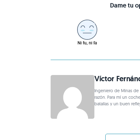
Dame tu op
Ni fu, ni fa
Víctor Fernán
Ingeniero de Minas de
razón. Para mí un coch
batallas y un buen refl