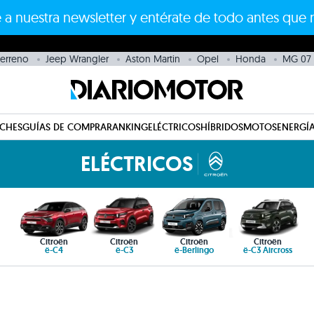
 a nuestra newsletter y entérate de todo antes que 
erreno
Jeep Wrangler
Aston Martin
Opel
Honda
MG 07
CHES
GUÍAS DE COMPRA
RANKING
ELÉCTRICOS
HÍBRIDOS
MOTOS
ENERGÍA
ELÉCTRICOS
Citroën
Citroën
Citroën
Citroën
ë-C4
ë-C3
ë-Berlingo
ë-C3 Aircross