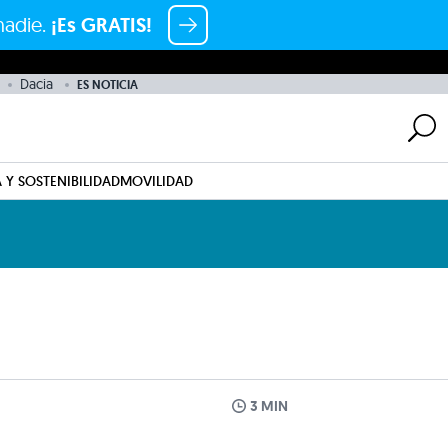
nadie.
¡Es GRATIS!
Dacia
ES NOTICIA
 Y SOSTENIBILIDAD
MOVILIDAD
3 MIN