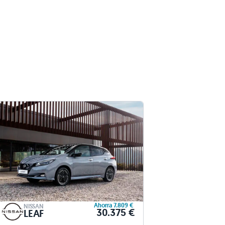
Ahorra 7.809 €
NISSAN
30.375 €
LEAF