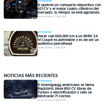
ACTUALIDAD
Si quieres un compacto deportivo con
421 CV y el mejor cuatro cilindros del
mercado, tu tiempo se está agotando
Sergio Álvarez | 2 Ago 2026
ACTUALIDAD
Hacer casi 600.000 km a un BMW Z4
M Coupé es admirable y es de ser un
auténtico petrolhead
Sergio Álvarez | 1 Ago 2026
NOTICIAS MÁS RECIENTES
ACTUALIDAD
El Koenigsegg americano se llama
Blackbird, tiene 850 CV libres de
Turbos o electrificación y sólo se
fabricarán 71 coches
David Clavero | 3 Ago 2026