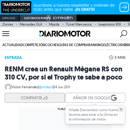
Suscríbete a nuestra newsletter y entérate de
todo antes que nadie.
¡Es GRATIS!
ESPACIOS
ELÉCTRICOS POR
Zontes
Mercedes GLA
Mazda
Túnel Marruecos
Leapmotor B10
T
ACTUALIDAD
COMPETICIÓN
COCHES
GUÍAS DE COMPRA
RANKING
ELÉCTRICOS
HÍBR
ENTRADA
3 MIN
RENM crea un Renault Mégane RS con
310 CV, por si el Trophy te sabe a poco
Víctor Fernández
|
@vfdezd
|
14 Jun 2011
COMPARTIR
AÑADIR EN GOOGLE
Añade Diariomotor como fuente
favorita para estar a la última en
la información de motor.