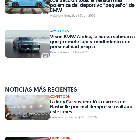
con tracción total, la versión más
polémica del deportivo "pequeño" de
BMW
Alejandro González | 3 Jun 2026
ACTUALIDAD
Vison BMW Alpina, la nueva submarca
que promete lujo y rendimiento con
personalidad propia
David Clavero | 17 May 2026
NOTICIAS MÁS RECIENTES
COMPETICIÓN
La IndyCar suspendió la carrera en
Nashville por mal tiempo; se realizará
este lunes
Humberto Gutiérrez | 20 Jul 2026
COMPETICIÓN