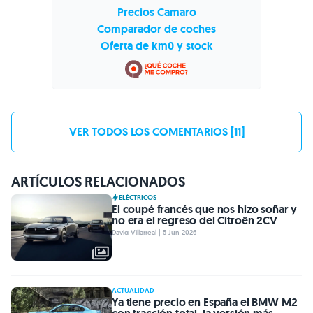
Precios Camaro
Comparador de coches
Oferta de km0 y stock
VER TODOS LOS COMENTARIOS [11]
ARTÍCULOS RELACIONADOS
ELÉCTRICOS
El coupé francés que nos hizo soñar y
no era el regreso del Citroën 2CV
David Villarreal | 5 Jun 2026
ACTUALIDAD
Ya tiene precio en España el BMW M2