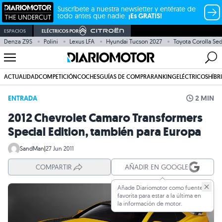
Suscríbete a nuestra newsletter y entérate de
todo antes que nadie.
¡Es GRATIS!
ESPACIOS
ELÉCTRICOS POR
Denza Z9S
Polini
Lexus LFA
Hyundai Tucson 2027
Toyota Corolla Se
ACTUALIDAD
COMPETICIÓN
COCHES
GUÍAS DE COMPRA
RANKING
ELÉCTRICOS
HÍBR
ENTRADA
2 MIN
2012 Chevrolet Camaro Transformers
Special Edition, también para Europa
SandMan
|
27 Jun 2011
COMPARTIR
AÑADIR EN GOOGLE
Añade Diariomotor como fuente
favorita para estar a la última en
la información de motor.