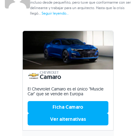
incluso desde pequeñito, pero tuve que conformarme con ser
delineante y trabajar para un arquitecto. Hasta que la crisis
llegó...
Seguir leyendo...
CHEVROLET
Camaro
El Chevrolet Camaro es el único "Muscle
Car" que se vende en Europa
Ficha Camaro
Ver alternativas